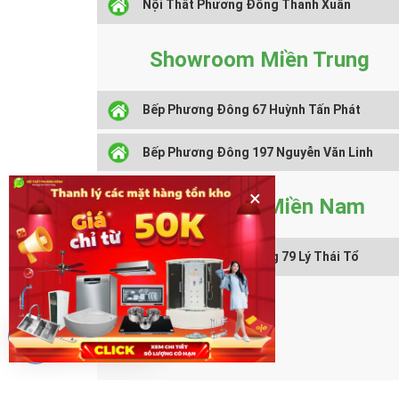
Nội Thất Phương Đông Thanh Xuân
Showroom Miền Trung
Bếp Phương Đông 67 Huỳnh Tấn Phát
Bếp Phương Đông 197 Nguyễn Văn Linh
×
Showroom Miền Nam
Nội Thất Phương Đông 79 Lý Thái Tổ
Một khách hàng vừa đặt mua
Máy xông hơi Amazon AR-90 kw
cách đây 20 phút
X
Chat hỗ trợ
Copyr