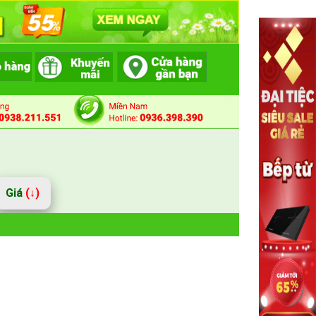
Giá
(↓)