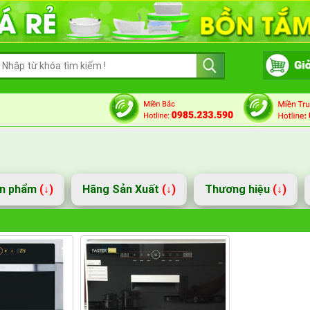
ản phẩm
(↓)
Hãng Sản Xuất
(↓)
Thương hiệu
(↓)