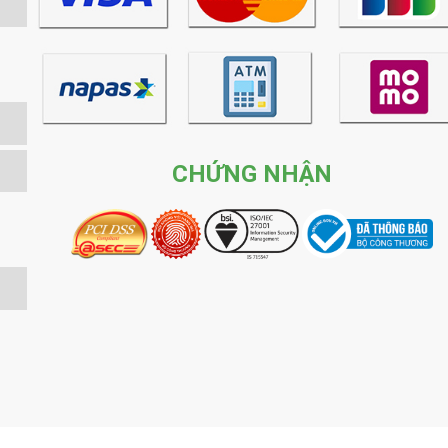
CHỨNG NHẬN
ight © 2026 Công Ty Cổ Phần Thương Mại Thiết Bị Nội Thất Phươn