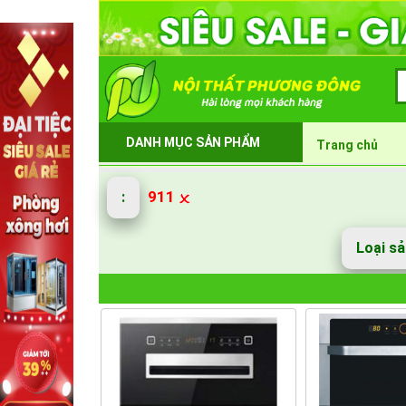
DANH MỤC SẢN PHẨM
Trang chủ
911
:
Loại s