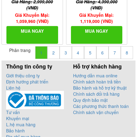
Giá Hãng: 2,999,000
Giá Hãng: 4,390,000
(VNĐ)
(VNĐ)
Giá Khuyến Mại:
Giá Khuyến Mại:
1,059,960 (VNĐ)
1,119,000 (VNĐ)
MUA NGAY
MUA NGAY
Phân trang
1
2
3
4
5
6
7
8
Thông tin công ty
Hỗ trợ khách hàng
Giới thiệu công ty
Hướng dẫn mua online
Định hướng phát triển
Chính sách hoàn trả tiền
Liên hệ
Bảo hành và hỗ trợ kỹ thuật
Chính sách đổi trả hàng
Quy định bảo mật
Các phương thức thanh toán
Tư vấn
Chính sách vận chuyển
Khuyến mại
L.hệ mua hàng
Bảo hành
Địa chỉ mua hàng