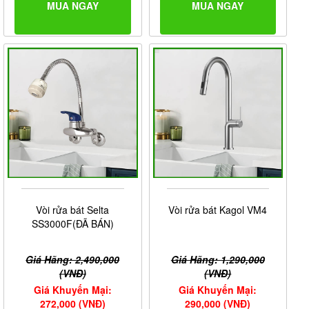
MUA NGAY
MUA NGAY
Vòi rửa bát Selta
Vòi rửa bát Kagol VM4
SS3000F(ĐÃ BÁN)
Giá Hãng: 2,490,000
Giá Hãng: 1,290,000
(VNĐ)
(VNĐ)
Giá Khuyến Mại:
Giá Khuyến Mại:
272,000 (VNĐ)
290,000 (VNĐ)