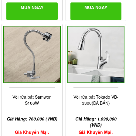
MUA NGAY
MUA NGAY
Vòi rửa bát Samwon
Vòi rửa bát Tokado VB-
S106W
3300(ĐÃ BÁN)
Giá Hãng: 760,000 (VNĐ)
Giá Hãng: 1,890,000
(VNĐ)
Giá Khuyến Mại:
Giá Khuyến Mại: