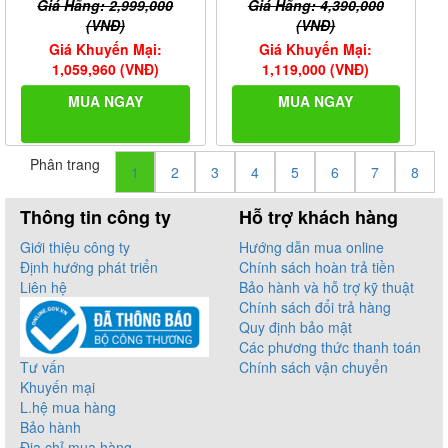
Giá Hãng: 2,999,000
Giá Hãng: 4,390,000
(VNĐ)
(VNĐ)
Giá Khuyến Mại:
Giá Khuyến Mại:
1,059,960 (VNĐ)
1,119,000 (VNĐ)
MUA NGAY
MUA NGAY
Phân trang
1
2
3
4
5
6
7
8
Thông tin công ty
Hỗ trợ khách hàng
Giới thiệu công ty
Hướng dẫn mua online
Định hướng phát triển
Chính sách hoàn trả tiền
Liên hệ
Bảo hành và hỗ trợ kỹ thuật
Chính sách đổi trả hàng
Quy định bảo mật
Các phương thức thanh toán
Tư vấn
Chính sách vận chuyển
Khuyến mại
L.hệ mua hàng
Bảo hành
Địa chỉ mua hàng