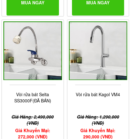
MUA NGAY
MUA NGAY
Vòi rửa bát Selta
Vòi rửa bát Kagol VM4
SS3000F(ĐÃ BÁN)
Giá Hãng: 2,490,000
Giá Hãng: 1,290,000
(VNĐ)
(VNĐ)
Giá Khuyến Mại:
Giá Khuyến Mại:
272,000 (VNĐ)
290,000 (VNĐ)