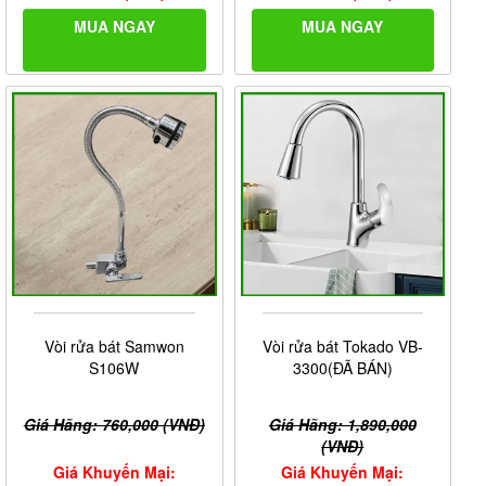
MUA NGAY
MUA NGAY
Vòi rửa bát Samwon
Vòi rửa bát Tokado VB-
S106W
3300(ĐÃ BÁN)
Giá Hãng: 760,000 (VNĐ)
Giá Hãng: 1,890,000
(VNĐ)
Giá Khuyến Mại:
Giá Khuyến Mại: