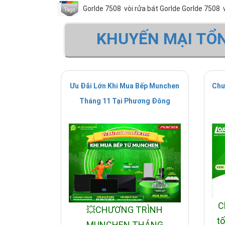
Gorlde 7508
vòi rửa bát Gorlde Gorlde 7508
KHUYẾN MẠI TỔ
Ưu Đãi Lớn Khi Mua Bếp Munchen
Chư
Tháng 11 Tại Phương Đông
C
💥CHƯƠNG TRÌNH
tố
MUNCHEN THÁNG