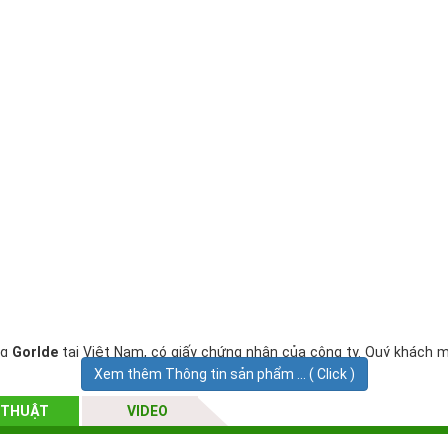
ng
Gorlde
tại Việt Nam, có giấy chứng nhận của công ty. Quý khách 
Xem thêm Thông tin sản phẩm ... ( Click )
ng chính sách bảo hành tốt nhất.
 THUẬT
VIDEO