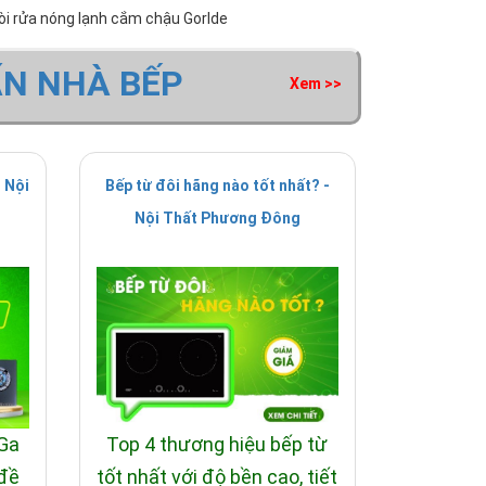
òi rửa nóng lạnh cắm chậu Gorlde
ẤN NHÀ BẾP
Xem >>
 Nội
Bếp từ đôi hãng nào tốt nhất? -
Nội Thất Phương Đông
 Ga
Top 4 thương hiệu bếp từ
 đề
tốt nhất với độ bền cao, tiết