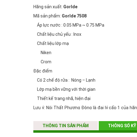
Hãng sản xuất:
Gorlde
Mã sản phẩm:
Gorlde 7508
Áp lực nước : 0.05 MPa ~ 0.75 MPa
Chất liệu chủ yếu : Inox
Chất liệu lớp mạ
Niken
Crom
Đặc điểm
Có 2 chế độ rửa : Nóng – Lạnh
Lớp mạ bền vững với thời gian
Thiết kế trang nhã, hiện đại
Lưu ý: Nội Thất Phương Đông là đại lý cấp 1 của hã
Gorlde
đảm bảo 100% về chất lượng hàng hóa và hưở
THÔNG TIN SẢN PHẨM
THÔNG SỐ KỸ