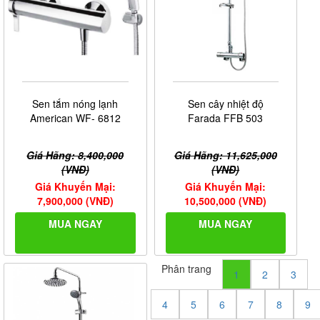
Sen tắm nóng lạnh
Sen cây nhiệt độ
American WF- 6812
Farada FFB 503
Giá Hãng: 8,400,000
Giá Hãng: 11,625,000
(VNĐ)
(VNĐ)
Giá Khuyến Mại:
Giá Khuyến Mại:
7,900,000 (VNĐ)
10,500,000 (VNĐ)
MUA NGAY
MUA NGAY
Phân trang
1
2
3
4
5
6
7
8
9