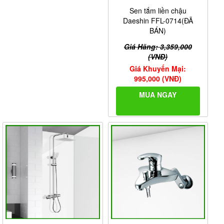
Sen tắm liền chậu
Daeshin FFL-0714(ĐÃ
BÁN)
Giá Hãng: 3,359,000
(VNĐ)
Giá Khuyến Mại:
995,000 (VNĐ)
MUA NGAY