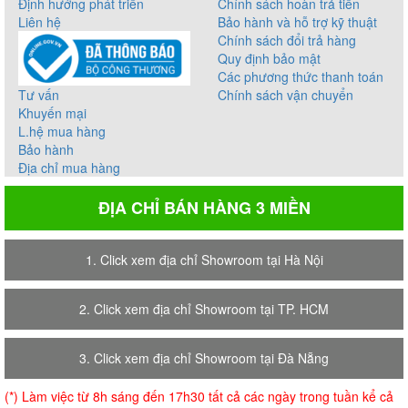
Định hướng phát triển
Chính sách hoàn trả tiền
Liên hệ
Bảo hành và hỗ trợ kỹ thuật
Chính sách đổi trả hàng
Quy định bảo mật
Các phương thức thanh toán
Tư vấn
Chính sách vận chuyển
Khuyến mại
L.hệ mua hàng
Bảo hành
Địa chỉ mua hàng
ĐỊA CHỈ BÁN HÀNG 3 MIỀN
1. Click xem địa chỉ Showroom tại Hà Nội
2. Click xem địa chỉ Showroom tại TP. HCM
3. Click xem địa chỉ Showroom tại Đà Nẵng
(*) Làm việc từ 8h sáng đến 17h30 tất cả các ngày trong tuần kể cả