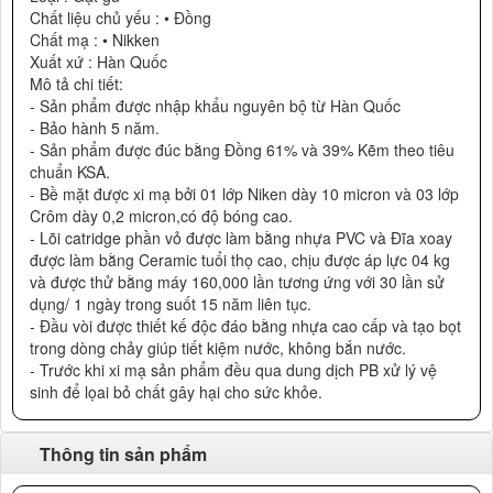
Chất liệu chủ yếu : • Đồng
Chất mạ : • Nikken
Xuất xứ : Hàn Quốc
Mô tả chi tiết:
- Sản phẩm được nhập khẩu nguyên bộ từ Hàn Quốc
- Bảo hành 5 năm.
- Sản phẩm được đúc bằng Đồng 61% và 39% Kẽm theo tiêu
chuẩn KSA.
- Bề mặt được xi mạ bởi 01 lớp Niken dày 10 micron và 03 lớp
Crôm dày 0,2 micron,có độ bóng cao.
- Lõi catridge phần vỏ được làm bằng nhựa PVC và Đĩa xoay
được làm bằng Ceramic tuổi thọ cao, chịu được áp lực 04 kg
và được thử bằng máy 160,000 lần tương ứng với 30 lần sử
dụng/ 1 ngày trong suốt 15 năm liên tục.
- Đầu vòi được thiết kế độc đáo bằng nhựa cao cấp và tạo bọt
trong dòng chảy giúp tiết kiệm nước, không bắn nước.
- Trước khi xi mạ sản phẩm đều qua dung dịch PB xử lý vệ
sinh để lọai bỏ chất gây hại cho sức khỏe.
Thông tin sản phẩm