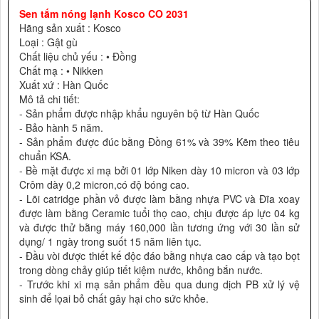
Sen tắm nóng lạnh Kosco CO 2031
Hãng sản xuất : Kosco
Loại : Gật gù
Chất liệu chủ yếu : • Đồng
Chất mạ : • Nikken
Xuất xứ : Hàn Quốc
Mô tả chi tiết:
- Sản phẩm được nhập khẩu nguyên bộ từ Hàn Quốc
- Bảo hành 5 năm.
- Sản phẩm được đúc bằng Đồng 61% và 39% Kẽm theo tiêu
chuẩn KSA.
- Bề mặt được xi mạ bởi 01 lớp Niken dày 10 micron và 03 lớp
Crôm dày 0,2 micron,có độ bóng cao.
- Lõi catridge phần vỏ được làm bằng nhựa PVC và Đĩa xoay
được làm bằng Ceramic tuổi thọ cao, chịu được áp lực 04 kg
và được thử bằng máy 160,000 lần tương ứng với 30 lần sử
dụng/ 1 ngày trong suốt 15 năm liên tục.
- Đầu vòi được thiết kế độc đáo bằng nhựa cao cấp và tạo bọt
trong dòng chảy giúp tiết kiệm nước, không bắn nước.
- Trước khi xi mạ sản phẩm đều qua dung dịch PB xử lý vệ
sinh để lọai bỏ chất gây hại cho sức khỏe.