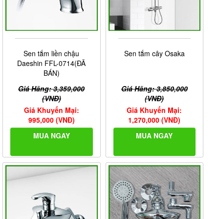
Sen tắm liền chậu
Sen tắm cây Osaka
Daeshin FFL-0714(ĐÃ
BÁN)
Giá Hãng: 3,359,000
Giá Hãng: 3,850,000
(VNĐ)
(VNĐ)
Giá Khuyến Mại:
Giá Khuyến Mại:
995,000 (VNĐ)
1,270,000 (VNĐ)
MUA NGAY
MUA NGAY