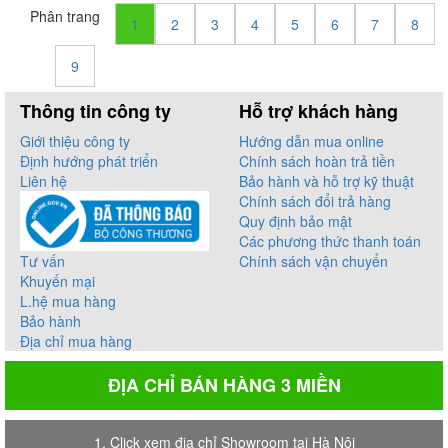
Phân trang
1
2
3
4
5
6
7
8
9
Thông tin công ty
Hỗ trợ khách hàng
Giới thiệu công ty
Hướng dẫn mua online
Định hướng phát triển
Chính sách hoàn trả tiền
Liên hệ
Bảo hành và hỗ trợ kỹ thuật
Chính sách đổi trả hàng
Quy định bảo mật
Các phương thức thanh toán
Tư vấn
Chính sách vận chuyển
Khuyến mại
L.hệ mua hàng
Bảo hành
Địa chỉ mua hàng
ĐỊA CHỈ BÁN HÀNG 3 MIỀN
1. Click xem địa chỉ Showroom tại Hà Nội