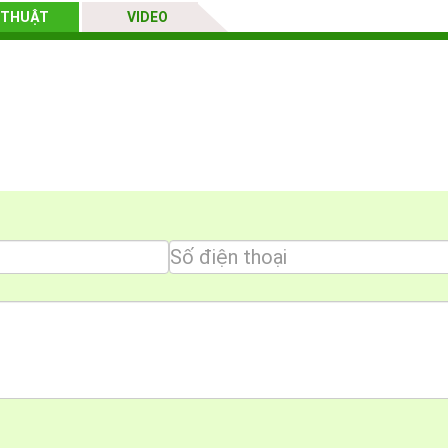
 THUẬT
VIDEO
ương Đông là đại lý cấp I của thương hiệu
Rommelsbacher
do 