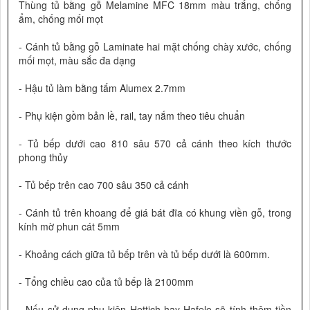
Thùng tủ bằng gỗ Melamine MFC 18mm màu trắng, chống
ẩm, chống mối mọt
- Cánh tủ bằng gỗ Laminate hai mặt chống chày xước, chống
mối mọt, màu sắc đa dạng
- Hậu tủ làm bằng tấm Alumex 2.7mm
- Phụ kiện gồm bản lề, rail, tay nắm theo tiêu chuẩn
- Tủ bếp dưới cao 810 sâu 570 cả cánh theo kích thước
phong thủy
- Tủ bếp trên cao 700 sâu 350 cả cánh
- Cánh tủ trên khoang để giá bát đĩa có khung viền gỗ, trong
kính mờ phun cát 5mm
- Khoảng cách giữa tủ bếp trên và tủ bếp dưới là 600mm.
- Tổng chiều cao của tủ bếp là 2100mm
- Nếu sử dụng phụ kiện Hettich hay Hafele sẽ tính thêm tiền