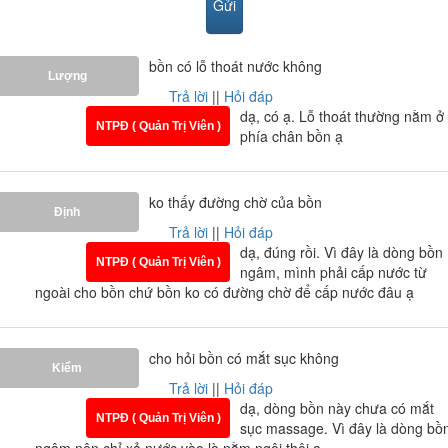
Ảnh giấy chứng nhận Nội Thất Phương Đông là đại lý
bồn có lỗ thoát nước không
Lượng
cấp I của thương hiệu
Brother
do công ty Brother cung
Trả lời
||
Hỏi đáp
cấp
dạ, có ạ. Lỗ thoát thường nằm ở
NTPĐ ( Quản Trị Viên )
phía chân bồn ạ
-> Sản phẩm
bồn tắm
hiện nay đang là sản phẩm cực
kỳ quan trọng và cần thiết cho phòng tắm hiện đại. Bồn
tắm không chỉ để sử dụng cho mục đích tắm và thư giãn
ko thấy đường chờ của bồn
Định
mà nó còn góp phần mang lại cho không gian phòng
Trả lời
||
Hỏi đáp
tắm sự sang trọng vượt bậc.
dạ, đúng rồi. Vì đây là dòng bồn
NTPĐ ( Quản Trị Viên )
ngâm, mình phải cấp nước từ
ngoài cho bồn chứ bồn ko có đường chờ để cấp nước đâu ạ
cho hỏi bồn có mắt sục không
Kiểm
Trả lời
||
Hỏi đáp
dạ, dòng bồn này chưa có mắt
NTPĐ ( Quản Trị Viên )
sục massage. Vì đây là dòng bồ