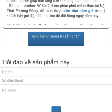
strees mà còn giúp bạn tăng sức khở tăng tuần hoàn máu.
- Bồn tắm brother BY-8017 được phân phối chính thức tai Nội
Thất Phương Đông, để mua được
bồn tắm nằm giá rẻ
quý
khách hãy gọi điện đến hotline để đặt hàng ngay hôm nay.
Là đại lý cấp I của Brother, chúng tôi mang đến những mẫu
Sản Phẩm Brother chính hãng với giá tốt nhất, kèm theo
nhiều quà tặng hấp dẫn.
Xem thêm Thông tin sản phẩm
Hỏi đáp về sản phẩm này