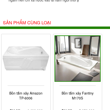
ngâm nên chỉ xả nước vào là nằm ngôi thôi ạ
SẢN PHẨM CÙNG LOẠI
Bồn tắm xây Amazon
Bồn tắm xây Fantiny
TP-6006
M170S