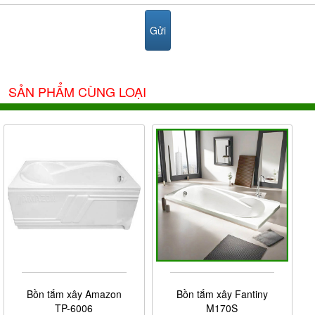
theo đó những phần quà vô cùng hấp dẫn.
Tham khảo thêm dòng sản phẩm bồn tắm massage sản
xuất trong nư đang được ưa chuộng tại thị trường Việt:
bồn tắm massage Micio
SẢN PHẨM CÙNG LOẠI
Đây là dòng sản phẩm
bồn tắm
được yêu thích nhất
hiện nay và đang là sản phẩm cực kỳ quan trọng và cần
thiết cho phòng tắm hiện đại. Bồn tắm không chỉ để sử
dụng cho mục đích tắm và thư giãn mà nó còn góp
phần mang lại cho không gian phòng tắm sự sang trọng
vượt bậc. Khi mua bồn tắm chính hãng sẽ nhận được
nhiều ưu đãi tốt nhất tại Phương Đông.
Bồn tắm xây Amazon
Bồn tắm xây Fantiny
TP-6006
M170S