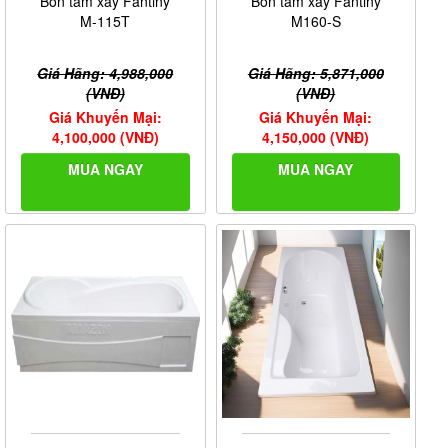
Bồn tắm xây Fantiny
Bồn tắm xây Fantiny
M-115T
M160-S
Giá Hãng: 4,988,000
Giá Hãng: 5,871,000
(VNĐ)
(VNĐ)
Giá Khuyến Mại:
Giá Khuyến Mại:
4,100,000 (VNĐ)
4,150,000 (VNĐ)
MUA NGAY
MUA NGAY