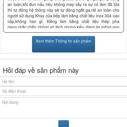
an toàn,khi đun nấu nếu không may xảy ra sự cố làm tắt lửa
thì tự động hệ thống này sẽ tự động ngắt ga,rất an toàn cho
người sử dụng.Khay của bếp làm bằng chất liệu inox 304 cao
cấp,không han gỉ. Kiềng làm bằng chất liệu thép pha
gang,chắc chắn chống xô lệch nhưng kiểu dáng lại mỏng gọn
không thô kệch.
Xem thêm Thông tin sản phẩm
Thông số kích thước cụ thể của bếp ga Giovani G-209SB:
_Kích thước mặt bếp: 750x450 mm
_Kích thước khoét đá: 700x400 mm
Với chế độ bảo hành lâu nhất bảo hành 5 năm bếp ga Giovani
Hỏi đáp về sản phẩm này
G-209SB đang là sự lựa chọn hàng đầu của các bà nội trợ
Với uy tín nhiều năm trên thị trường Bếp Nội thất Phương
Đông được Công ty Giovani chứng nhận là Đại lý cấp 1 phân
phối chính hãng dòng sản phẩm của bếp từ Giovani
:
Bếp ga Giovani G 209SB được phân phối chính thức tại
Phương Đông. Mua sản phẩm
bếp ga chính hãng Giovani
tại
Phương Đông, quý khách sẽ được công ty Giovani cam kết
100% chất lượng sản phẩm và hưởng chính sách bảo hành