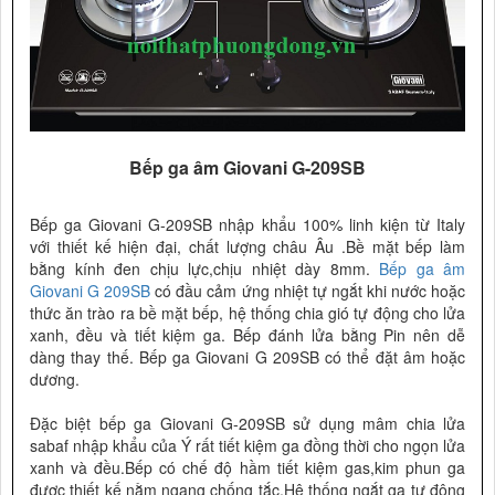
Bếp ga âm Giovani G-209SB
Bếp ga Giovani G-209SB nhập khẩu 100% linh kiện từ Italy
với thiết kế hiện đại, chất lượng châu Âu .Bề mặt bếp làm
bằng kính đen chịu lực,chịu nhiệt dày 8mm.
Bếp ga âm
Giovani G 209SB
có đầu cảm ứng nhiệt tự ngắt khi nước hoặc
thức ăn trào ra bề mặt bếp, hệ thống chia gió tự động cho lửa
xanh, đều và tiết kiệm ga. Bếp đánh lửa bằng Pin nên dễ
dàng thay thế. Bếp ga Giovani G 209SB có thể đặt âm hoặc
dương.
Đặc biệt bếp ga Giovani G-209SB sử dụng mâm chia lửa
sabaf nhập khẩu của Ý rất tiết kiệm ga đồng thời cho ngọn lửa
xanh và đều.Bếp có chế độ hầm tiết kiệm gas,kim phun ga
được thiết kế nằm ngang chống tắc.Hệ thống ngắt ga tự động