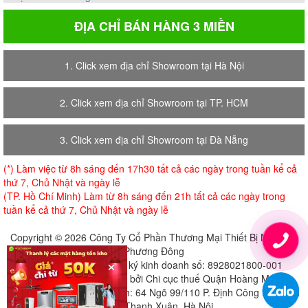
ĐỊA CHỈ BÁN HÀNG 3 MIỀN
1. Click xem địa chỉ Showroom tại Hà Nội
2. Click xem địa chỉ Showroom tại TP. HCM
3. Click xem địa chỉ Showroom tại Đà Nẵng
(*) Làm việc từ 8h sáng đến 17h30 tất cả các ngày trong tuần kể cả
thứ 7, Chủ Nhật và ngày lễ
(TP. Hồ Chí Minh) Làm từ 8h sáng đến 21h tất cả các ngày trong
tuần kể cả thứ 7, Chủ Nhật và ngày lễ
Copyright © 2026 Công Ty Cổ Phần Thương Mại Thiết Bị Nội Thất
Phương Đông
×
Giấy chứng nhận đăng ký kinh doanh số: 8928021800-001
Cấp ngày 18-07-2018 bởi Chi cục thuế Quận Hoàng Mai
Địa chỉ đăng ký trụ sở chính: 64 Ngõ 99/110 P. Định Công Hạ, Định
Công, Thanh Xuân, Hà Nội