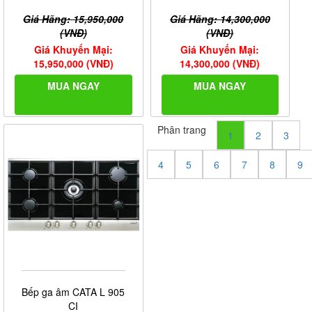
Giá Hãng: 15,950,000
Giá Hãng: 14,300,000
(VNĐ)
(VNĐ)
Giá Khuyến Mại:
Giá Khuyến Mại:
15,950,000 (VNĐ)
14,300,000 (VNĐ)
MUA NGAY
MUA NGAY
Phân trang
1
2
3
4
5
6
7
8
9
Bếp ga âm CATA L 905
CI