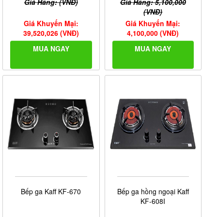
Ảnh giấy chứng nhận Nội Thất Phương Đông là đại lý
Giá Hãng: (VNĐ)
Giá Hãng: 5,100,000
cấp I của thương hiệu
Giovani
do công ty Giovani cung
(VNĐ)
cấp
Giá Khuyến Mại:
Giá Khuyến Mại:
39,520,026 (VNĐ)
4,100,000 (VNĐ)
MUA NGAY
MUA NGAY
Bếp ga Kaff KF-670
Bếp ga hồng ngoại Kaff
KF-608I