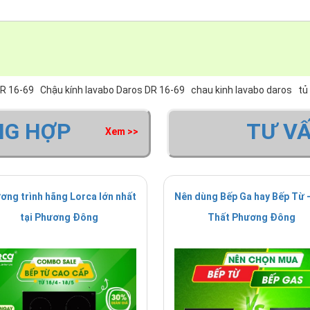
DR 16-69
Chậu kính lavabo Daros DR 16-69
chau kinh lavabo daros
tủ
NG HỢP
TƯ V
Xem >>
ơng trình hãng Lorca lớn nhất
Nên dùng Bếp Ga hay Bếp Từ -
tại Phương Đông
Thất Phương Đông
ội Thất Phương Đông là đại lý cấp I của thương hiệu
Daros
do c