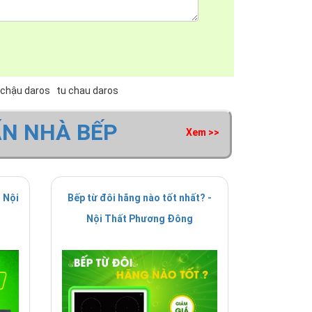
 chậu daros
tu chau daros
ẤN NHÀ BẾP
Xem >>
 Nội
Bếp từ đôi hãng nào tốt nhất? -
Nội Thất Phương Đông
ông ty Daros cung cấp