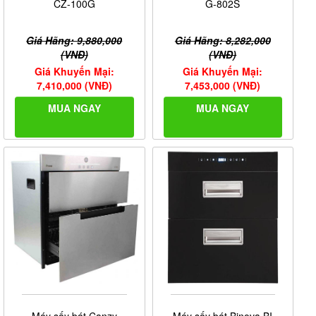
CZ-100G
G-802S
Giá Hãng: 9,880,000
Giá Hãng: 8,282,000
(VNĐ)
(VNĐ)
Giá Khuyến Mại:
Giá Khuyến Mại:
7,410,000 (VNĐ)
7,453,000 (VNĐ)
MUA NGAY
MUA NGAY