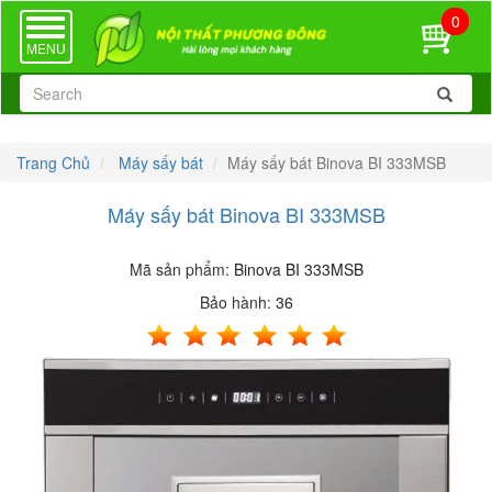
0
TOGGLE
NAVIGATION
MENU
Trang Chủ
Máy sấy bát
Máy sấy bát Binova BI 333MSB
Máy sấy bát Binova BI 333MSB
Mã sản phẩm:
Binova BI 333MSB
Bảo hành:
36