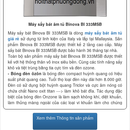
Máy sấy bát âm tủ Binova BI 333MSB
Máy sấy bát Binova BI 333MSB là dòng
máy sấy bát âm tủ
giá rẻ
sử dụng từ linh kiện của Italy và lắp tại Mallaysia. Sản
phẩm Binova BI 333MSB được thiết kế 2 tầng cao cấp. Máy
sấy bát Binova BI 333MSB được bảo hành 36 tháng tại nhà.
Toàn bộ sản phẩm máy sấy bát Binova BI 333MSB được thiết
kế với hệ thống thân vỏ inox siêu bền. Cùng các tính năng sấy
khô và tiệt trùng bằng tia cực tím và đèn ozone.
- Bóng đèn ôzôn
là bóng đèn compact huỳnh quang có hiệu
suất phát quang cao. Tuổi thọ loại đèn này dài hơn 8.000 giờ.
Đèn có sử dụng bột huỳnh quang Triclor và cực âm nóng có
chứa chất Nano oxit titan ---> làm khô bát đĩa. Tác dụng đặc
biệt của bóng đèn Onzone là làm sạch không khí, diệt khuẩn,
làm thủng màng ngoài của các loại vi khuẩn làm cho chúng
teo đi, khử mùi, khử khói, và dễ dàng loại bỏ các chất lạ trong
không khí.
Xem thêm Thông tin sản phẩm
- Bóng đèn tia cực tím
hay còn gọi là đèn UV có tia bức xạ
điện từ có bước song khoảng 4 – 400 nm (nanometer). Độ dài