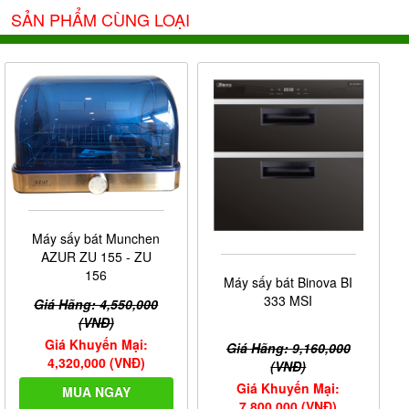
SẢN PHẨM CÙNG LOẠI
Ảnh giấy chứng nhận Nội Thất Phương Đông là đại lý cấp I
Binova
của thương hiệu
do công ty Binova cung cấp
Máy sấy bát Munchen
AZUR ZU 155 - ZU
156
Máy sấy bát Binova BI
333 MSI
Giá Hãng: 4,550,000
(VNĐ)
Giá Khuyến Mại:
Giá Hãng: 9,160,000
4,320,000 (VNĐ)
(VNĐ)
Giá Khuyến Mại:
MUA NGAY
7,800,000 (VNĐ)