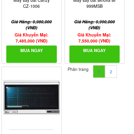
Máy sấy bát Canzy
Máy sấy bát Binova BI
CZ-1006
999MSB
Giá Hãng: 9,980,000
Giá Hãng: 9,990,000
(VNĐ)
(VNĐ)
Giá Khuyến Mại:
Giá Khuyến Mại:
7,485,000 (VNĐ)
7,550,000 (VNĐ)
MUA NGAY
MUA NGAY
Phân trang
1
2