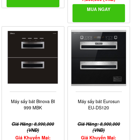
MUA NGAY
Máy sấy bát Binova BI
Máy sấy bát Eurosun
999 MBK
EU-DS120
Giá Hãng: 8,990,000
Giá Hãng: 8,900,000
(VNĐ)
(VNĐ)
Giá Khuyến Mại:
Giá Khuyến Mại: