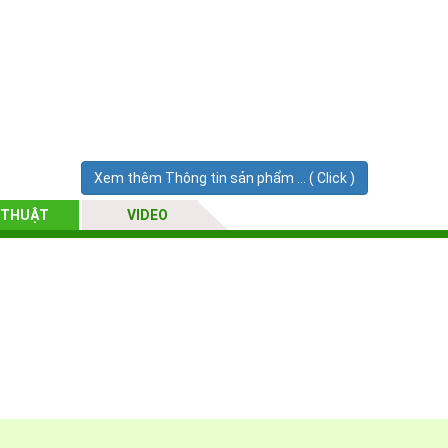
Xem thêm Thông tin sản phẩm ... ( Click )
 THUẬT
VIDEO
g.
i sử dụng.