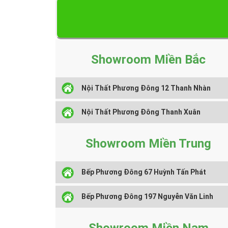
• Hàng nhập khẩu nguyên chiếc.
Thông số hoạt động
Showroom Miền Bắc
• Điện áp: 160 - 240VAC
Nội Thất Phương Đông 12 Thanh Nhàn
Nội Thất Phương Đông Thanh Xuân
• Công suất: 0 - 3200W
Showroom Miền Trung
• Trọng lượng : 5.7Kg
Bếp Phương Đông 67 Huỳnh Tấn Phát
• Kích thước mặt kính: 288x510x90mm
Bếp Phương Đông 197 Nguyễn Văn Linh
• Kích thước lắp đặt ( khoét đá) : 267x497mm
Showroom Miền Nam