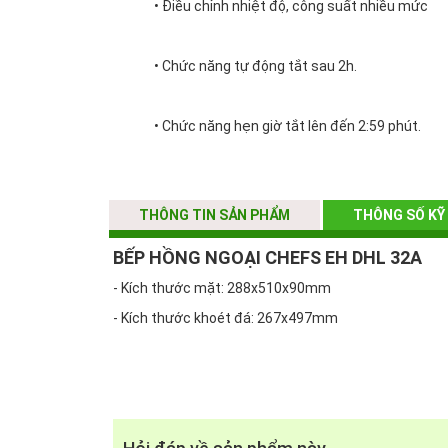
• Điều chỉnh nhiệt độ, công suất nhiều mức
• Chức năng tự động tắt sau 2h.
• Chức năng hẹn giờ tắt lên đến 2:59 phút.
• Màn hình LED hiển thị
THÔNG TIN SẢN PHẨM
THÔNG SỐ KỸ
• Phím điều khiển dọc thân bếp, dễ sử dụng
BẾP HỒNG NGOẠI CHEFS EH DHL 32A
- Kích thước mặt: 288x510x90mm
• Phím cảm ứng
- Kích thước khoét đá: 267x497mm
• Chức năng tản nhiệt khi bếp ngừng hoạt độn
• Chức năng cảnh báo nhiệt dư vùng nấu sau kh