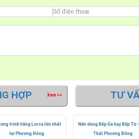
t, quá điện áp.
i.
NG HỢP
TƯ V
Xem >>
 đến 1000ºC
ơng trình hãng Lorca lớn nhất
Nên dùng Bếp Ga hay Bếp Từ -
tại Phương Đông
Thất Phương Đông