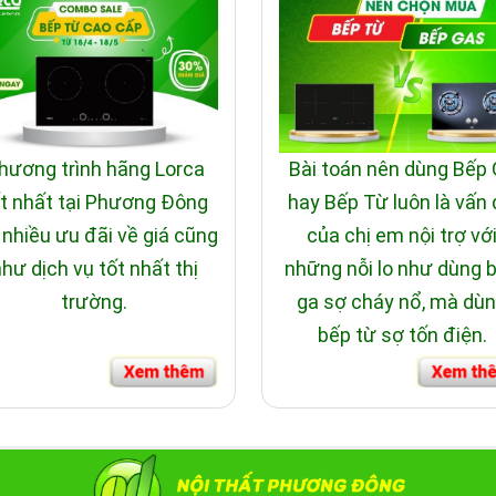
Teka
 nhận Nội Thất Phương Đông là đại lý cấp I của thương hiệu
do công t
hương trình hãng Lorca
Bài toán nên dùng Bếp
t nhất tại Phương Đông
hay Bếp Từ luôn là vấn
 nhiều ưu đãi về giá cũng
của chị em nội trợ vớ
hư dịch vụ tốt nhất thị
những nỗi lo như dùng 
trường.
ga sợ cháy nổ, mà dù
bếp từ sợ tốn điện.