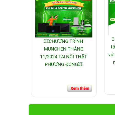
Ảnh giấy chứng
C
💥CHƯƠNG TRÌNH
tố
MUNCHEN THÁNG
với
11/2024 TẠI NỘI THẤT
n
PHƯƠNG ĐÔNG💥