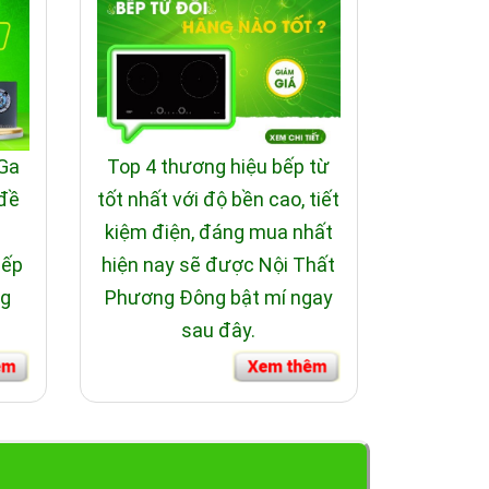
y Teka cung cấp
 Ga
Top 4 thương hiệu bếp từ
 đề
tốt nhất với độ bền cao, tiết
i
kiệm điện, đáng mua nhất
bếp
hiện nay sẽ được Nội Thất
ng
Phương Đông bật mí ngay
sau đây.