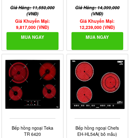
Giá Hãng: 11,550,000
Giá Hãng: 14,399,000
(VNĐ)
(VNĐ)
Giá Khuyến Mại:
Giá Khuyến Mại:
9,817,000 (VNĐ)
12,239,000 (VNĐ)
MUA NGAY
MUA NGAY
Bếp hồng ngoại Teka
Bếp hồng ngoại Chefs
TR 6420
EH-HL54A( bỏ mẫu)