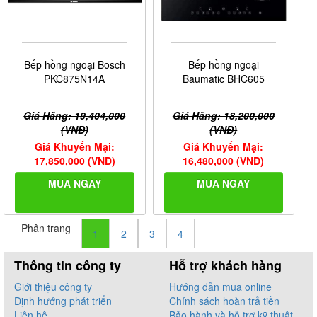
Bếp hồng ngoại Bosch
Bếp hồng ngoại
PKC875N14A
Baumatic BHC605
Giá Hãng: 19,404,000
Giá Hãng: 18,200,000
(VNĐ)
(VNĐ)
Giá Khuyến Mại:
Giá Khuyến Mại:
17,850,000 (VNĐ)
16,480,000 (VNĐ)
MUA NGAY
MUA NGAY
Phân trang
1
2
3
4
Thông tin công ty
Hỗ trợ khách hàng
Giới thiệu công ty
Hướng dẫn mua online
Định hướng phát triển
Chính sách hoàn trả tiền
Liên hệ
Bảo hành và hỗ trợ kỹ thuật