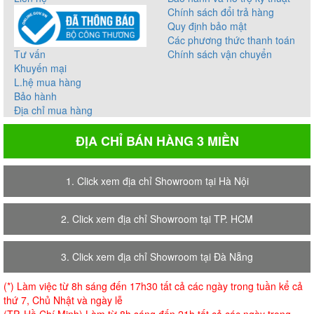
Chính sách đổi trả hàng
Quy định bảo mật
Các phương thức thanh toán
Tư vấn
Chính sách vận chuyển
Khuyến mại
L.hệ mua hàng
Bảo hành
Địa chỉ mua hàng
ĐỊA CHỈ BÁN HÀNG 3 MIỀN
1. Click xem địa chỉ Showroom tại Hà Nội
2. Click xem địa chỉ Showroom tại TP. HCM
3. Click xem địa chỉ Showroom tại Đà Nẵng
(*) Làm việc từ 8h sáng đến 17h30 tất cả các ngày trong tuần kể cả
thứ 7, Chủ Nhật và ngày lễ
(TP. Hồ Chí Minh) Làm từ 8h sáng đến 21h tất cả các ngày trong