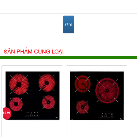
Teka
của thương hiệu
do công ty Teka cung cấp
SẢN PHẨM CÙNG LOẠI