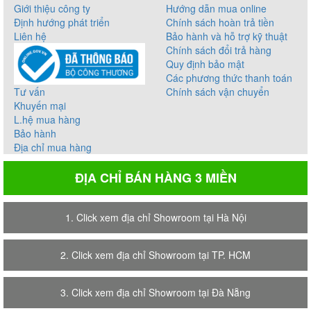
Giới thiệu công ty
Hướng dẫn mua online
Định hướng phát triển
Chính sách hoàn trả tiền
Liên hệ
Bảo hành và hỗ trợ kỹ thuật
Chính sách đổi trả hàng
Quy định bảo mật
Các phương thức thanh toán
Tư vấn
Chính sách vận chuyển
Khuyến mại
L.hệ mua hàng
Bảo hành
Địa chỉ mua hàng
ĐỊA CHỈ BÁN HÀNG 3 MIỀN
1. Click xem địa chỉ Showroom tại Hà Nội
2. Click xem địa chỉ Showroom tại TP. HCM
3. Click xem địa chỉ Showroom tại Đà Nẵng