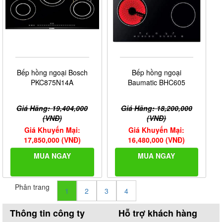
Bếp hồng ngoại Bosch
Bếp hồng ngoại
PKC875N14A
Baumatic BHC605
Giá Hãng: 19,404,000
Giá Hãng: 18,200,000
(VNĐ)
(VNĐ)
Giá Khuyến Mại:
Giá Khuyến Mại:
17,850,000 (VNĐ)
16,480,000 (VNĐ)
MUA NGAY
MUA NGAY
Phân trang
1
2
3
4
Thông tin công ty
Hỗ trợ khách hàng