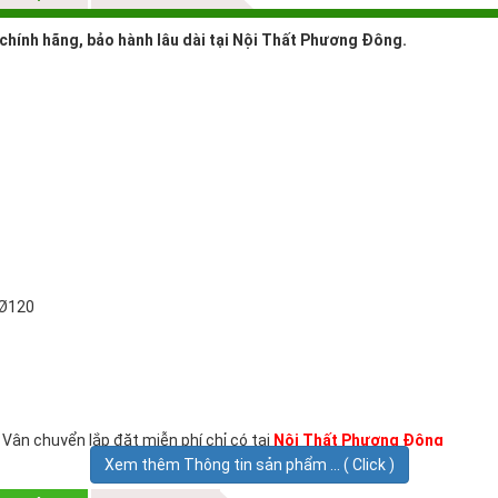
chính hãng, bảo hành lâu dài tại Nội Thất Phương Đông.
 Ø120
 Vận chuyển lắp đặt miễn phí chỉ có tại
Nội Thất Phương Đông
Xem thêm Thông tin sản phẩm ... ( Click )