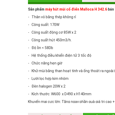
Sản phẩm
máy hút mùi cổ điển Malloca H 342.6
bán 
- Thân vỏ bằng thép không rỉ
- Công suất: 170W
- Công suất động cơ 85W x 2
- Công suất hút 450m3/h.
- Độ ồn < 58Db
- Hệ thống điều khiển điện tử 3 tốc độ
- Chức năng hẹn giờ
- Khử mùi bằng than hoạt tính và ống thoát ra ngoài
- Lưới lọc hợp kim nhôm
- Đèn halogen 20W x 2
- Kích thước: W600 x D490 x H140mm
Khuyến mại cực lớn: Tặng ngay phần quà giá trị cao +