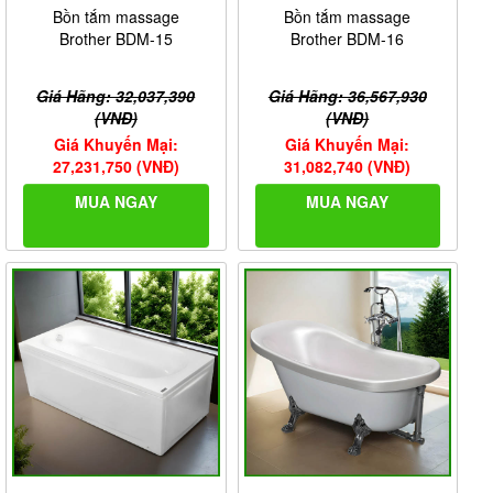
Bồn tắm massage
Bồn tắm massage
Brother BDM-15
Brother BDM-16
Giá Hãng: 32,037,390
Giá Hãng: 36,567,930
(VNĐ)
(VNĐ)
Giá Khuyến Mại:
Giá Khuyến Mại:
27,231,750 (VNĐ)
31,082,740 (VNĐ)
MUA NGAY
MUA NGAY