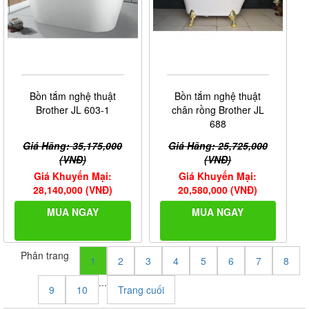
Bồn tắm nghệ thuật
Bồn tắm nghệ thuật
Brother JL 603-1
chân rồng Brother JL
688
Giá Hãng: 35,175,000
Giá Hãng: 25,725,000
(VNĐ)
(VNĐ)
Giá Khuyến Mại:
Giá Khuyến Mại:
28,140,000 (VNĐ)
20,580,000 (VNĐ)
MUA NGAY
MUA NGAY
Phân trang
1
2
3
4
5
6
7
8
...
9
10
Trang cuối