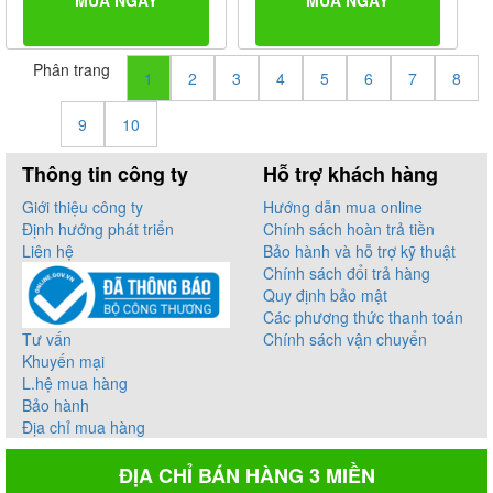
MUA NGAY
MUA NGAY
Phân trang
1
2
3
4
5
6
7
8
9
10
Thông tin công ty
Hỗ trợ khách hàng
Giới thiệu công ty
Hướng dẫn mua online
Định hướng phát triển
Chính sách hoàn trả tiền
Liên hệ
Bảo hành và hỗ trợ kỹ thuật
Chính sách đổi trả hàng
Quy định bảo mật
Các phương thức thanh toán
Tư vấn
Chính sách vận chuyển
Khuyến mại
L.hệ mua hàng
Bảo hành
Địa chỉ mua hàng
ĐỊA CHỈ BÁN HÀNG 3 MIỀN