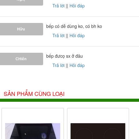
Trả lời
||
Hỏi đáp
bếp có dễ dùng ko, có bh ko
Hữu
Trả lời
||
Hỏi đáp
bếp đưcọ sx ở đâu
Ảnh giấy chứng nhận Nội Thất Phương Đông là đại lý
CHiến
cấp I của thương hiệu
Cata
do công ty Cata cung cấp
Trả lời
||
Hỏi đáp
SẢN PHẨM CÙNG LOẠI