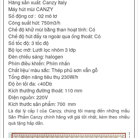
Hãng sản xuất: Canzy Italy
Máy hút mùi CANZY
Số động cơ : 02 mô tơ
Công suất hút: 750m3/h
Chế độ khử mùi bằng than hoạt tính: Có
Chế độ hút đẩy ra ngoài qua ống thoát: Có
Số tốc độ: 3 tốc độ
Bộ lọc mỡ: Lưới lọc nhôm 3 lớp
Đèn chiếu sáng: halogen
Phím điều khiển: Phím nhấn
Chất liệu/ màu sắc: Thép phủ sơn vẫn gỗ
Tổng điện năng tiêu thụ 230W/h
Độ ồn tối đa: <40Db
Kích thướng đường thoát: 110 mm
Điện nguồn: 220V
Kích thước sản phẩm: 700 mm
Là đại lý cấp I của Canzy, chúng tôi mang đến những mẫu
Sản Phẩm Canzy chính hãng với giá tốt nhất, kèm theo nhiều
quà tặng hấp dẫn.