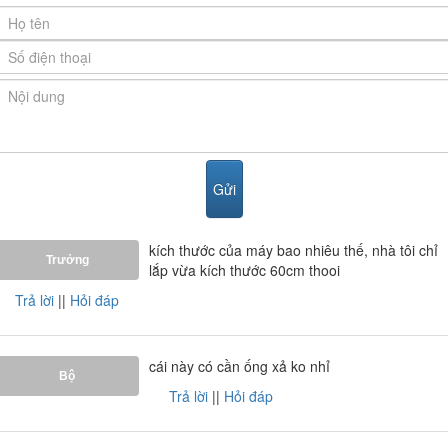
Ảnh giấy chứng nhận Nội Thất Phương Đông là đại lý
cấp I của thương hiệu
Canzy
do công ty Canzy cung
cấp
kích thước của máy bao nhiêu thế, nhà tôi chỉ
Trưởng
lắp vừa kích thước 60cm thooi
Trả lời
||
Hỏi đáp
cái này có cần ống xả ko nhỉ
Bộ
Trả lời
||
Hỏi đáp