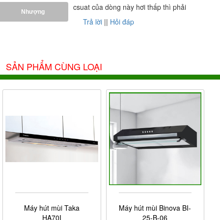
csuat của dòng này hơi thấp thì phải
Nhượng
Trả lời
||
Hỏi đáp
SẢN PHẨM CÙNG LOẠI
Máy hút mùi Taka
Máy hút mùi Binova BI-
HA70I
25-B-06