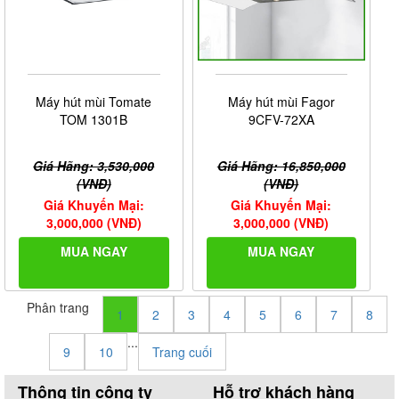
Máy hút mùi Tomate
Máy hút mùi Fagor
TOM 1301B
9CFV-72XA
Giá Hãng: 3,530,000
Giá Hãng: 16,850,000
(VNĐ)
(VNĐ)
Giá Khuyến Mại:
Giá Khuyến Mại:
3,000,000 (VNĐ)
3,000,000 (VNĐ)
MUA NGAY
MUA NGAY
Phân trang
1
2
3
4
5
6
7
8
...
9
10
Trang cuối
Thông tin công ty
Hỗ trợ khách hàng