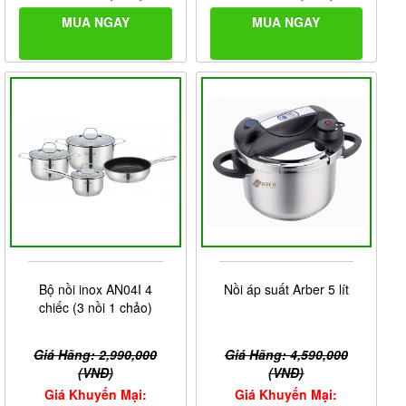
MUA NGAY
MUA NGAY
Bộ nồi inox AN04I 4
Nồi áp suất Arber 5 lít
chiếc (3 nồi 1 chảo)
Giá Hãng: 2,990,000
Giá Hãng: 4,590,000
(VNĐ)
(VNĐ)
Giá Khuyến Mại:
Giá Khuyến Mại: