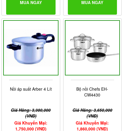
MUA NGAY
MUA NGAY
Nồi áp suất Arber 4 Lít
Bộ nồi Chefs EH-
CW4430
Giá Hãng: 3,980,000
Giá Hãng: 3,650,000
(VNĐ)
(VNĐ)
Giá Khuyến Mại:
Giá Khuyến Mại:
1,750,000 (VNĐ)
1,860,000 (VNĐ)