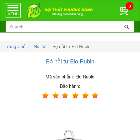
0
TOGGLE
NAVIGATION
MENU
Trang Chủ
Nồi từ
Bộ nồi từ Elo Rubin
Bộ nồi từ Elo Rubin
Mã sản phẩm:
Elo Rubin
Bảo hành: