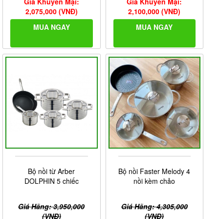
Giá Khuyến Mại:
Giá Khuyến Mại:
2,075,000 (VNĐ)
2,100,000 (VNĐ)
MUA NGAY
MUA NGAY
Bộ nồi từ Arber
Bộ nồi Faster Melody 4
DOLPHIN 5 chiếc
nồi kèm chảo
Giá Hãng: 3,950,000
Giá Hãng: 4,305,000
(VNĐ)
(VNĐ)