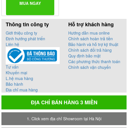
MUA NGAY
Thông tin công ty
Hỗ trợ khách hàng
Giới thiệu công ty
Hướng dẫn mua online
Định hướng phát triển
Chính sách hoàn trả tiền
Liên hệ
Bảo hành và hỗ trợ kỹ thuật
Chính sách đổi trả hàng
Quy định bảo mật
Các phương thức thanh toán
Tư vấn
Chính sách vận chuyển
Khuyến mại
L.hệ mua hàng
Bảo hành
Địa chỉ mua hàng
ĐỊA CHỈ BÁN HÀNG 3 MIỀN
1. Click xem địa chỉ Showroom tại Hà Nội