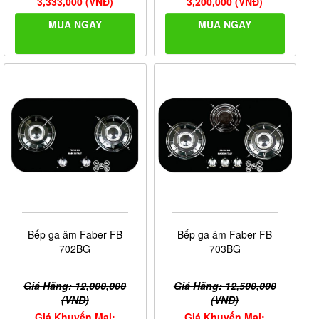
3,333,000 (VNĐ)
3,200,000 (VNĐ)
MUA NGAY
MUA NGAY
Bếp ga âm Faber FB
Bếp ga âm Faber FB
702BG
703BG
Giá Hãng: 12,000,000
Giá Hãng: 12,500,000
(VNĐ)
(VNĐ)
Giá Khuyến Mại:
Giá Khuyến Mại: