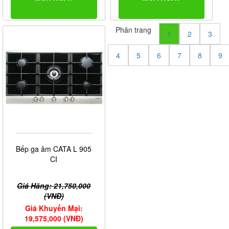
Phân trang
1
2
3
4
5
6
7
8
9
Bếp ga âm CATA L 905
CI
Giá Hãng: 21,750,000
(VNĐ)
Giá Khuyến Mại:
19,575,000 (VNĐ)