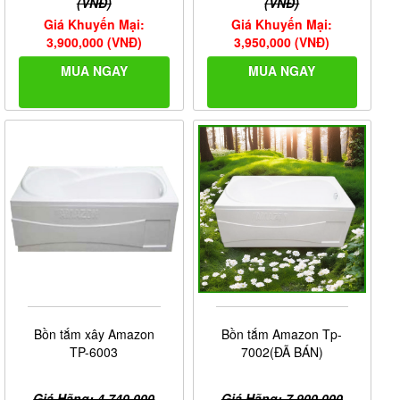
(VNĐ)
(VNĐ)
Giá Khuyến Mại:
Giá Khuyến Mại:
3,900,000 (VNĐ)
3,950,000 (VNĐ)
MUA NGAY
MUA NGAY
Ảnh giấy chứng nhận Nội Thất Phương Đông là đại lý
cấp I của thương hiệu
Govern
do công ty Govern cung
cấp
Bồn tắm xây Amazon
Bồn tắm Amazon Tp-
TP-6003
7002(ĐÃ BÁN)
Giá Hãng: 4,740,000
Giá Hãng: 7,900,000