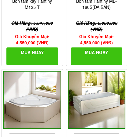
Bồn tắm xây Fantiny
Bồn tắm Fantiny MB-
M125-T
160S(ĐÃ BÁN)
Giá Hãng: 5,647,000
Giá Hãng: 8,080,000
(VNĐ)
(VNĐ)
Giá Khuyến Mại:
Giá Khuyến Mại:
4,550,000 (VNĐ)
4,550,000 (VNĐ)
MUA NGAY
MUA NGAY