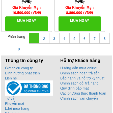
(VNĐ)
(VNĐ)
Giá Khuyến Mại:
Giá Khuyến Mại:
10,500,000 (VNĐ)
8,890,000 (VNĐ)
MUA NGAY
MUA NGAY
Phân trang
1
2
3
4
5
6
7
8
9
Thông tin công ty
Hỗ trợ khách hàng
Giới thiệu công ty
Hướng dẫn mua online
Định hướng phát triển
Chính sách hoàn trả tiền
Liên hệ
Bảo hành và hỗ trợ kỹ thuật
Chính sách đổi trả hàng
Quy định bảo mật
Các phương thức thanh toán
Tư vấn
Chính sách vận chuyển
Khuyến mại
L.hệ mua hàng