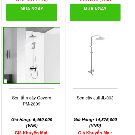
MUA NGAY
MUA NGAY
Sen tắm cây Govern
Sen cây Juli JL-003
PM-2809
Giá Hãng: 6,450,000
Giá Hãng: 14,875,000
(VNĐ)
(VNĐ)
Giá Khuyến Mại:
Giá Khuyến Mại: