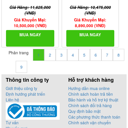
Giá Hãng: 11,625,000
Giá Hãng: 10,475,000
(VNĐ)
(VNĐ)
Giá Khuyến Mại:
Giá Khuyến Mại:
10,500,000 (VNĐ)
8,890,000 (VNĐ)
MUA NGAY
MUA NGAY
Phân trang
1
2
3
4
5
6
7
8
9
Thông tin công ty
Hỗ trợ khách hàng
Giới thiệu công ty
Hướng dẫn mua online
Định hướng phát triển
Chính sách hoàn trả tiền
Liên hệ
Bảo hành và hỗ trợ kỹ thuật
Chính sách đổi trả hàng
Quy định bảo mật
Các phương thức thanh toán
Tư vấn
Chính sách vận chuyển