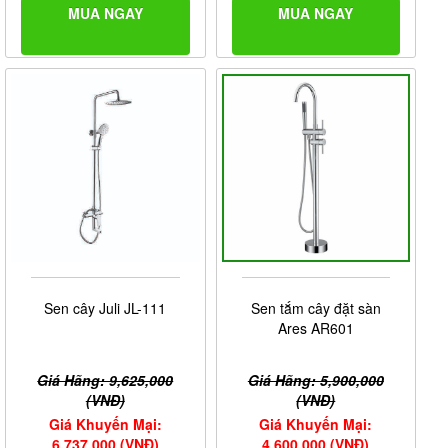
MUA NGAY
MUA NGAY
Sen cây Juli JL-111
Sen tắm cây đặt sàn
Ares AR601
Giá Hãng: 9,625,000
Giá Hãng: 5,900,000
(VNĐ)
(VNĐ)
Giá Khuyến Mại:
Giá Khuyến Mại:
6,737,000 (VNĐ)
4,600,000 (VNĐ)