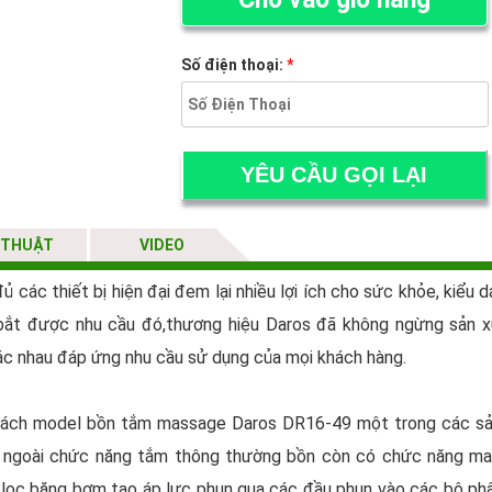
Số điện thoại:
*
 THUẬT
VIDEO
 các thiết bị hiện đại đem lại nhiều lợi ích cho sức khỏe, kiểu 
bắt được nhu cầu đó,thương hiệu Daros đã không ngừng sản xu
ác nhau đáp ứng nhu cầu sử dụng của mọi khách hàng.
 khách model bồn tắm massage Daros DR16-49 một trong các sả
h ngoài chức năng tắm thông thường bồn còn có chức năng mas
lọc băng bơm tạo áp lực phun qua các đầu phun vào các bộ ph