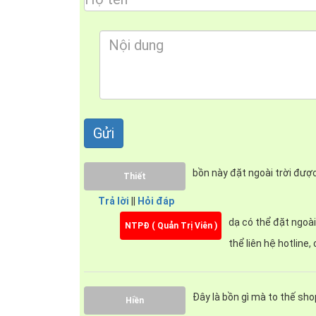
bồn này đặt ngoài trời đượ
Thiết
Trả lời
||
Hỏi đáp
Với kích thước trên với
bồn tắm massage Dar
dạ có thể đặt ngoà
bạn. Thường thì bồn tắm massage Daros DR16-49 
NTPĐ ( Quản Trị Viên )
thể liên hệ hotline,
Đây là bồn gì mà to thế sho
Hiền