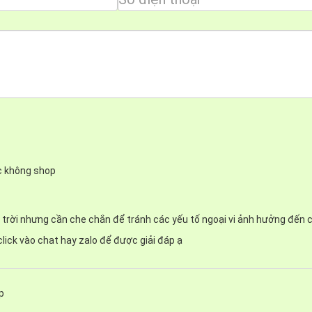
c không shop
os DR16-49
bạn có thể sử dụng nhiều người cùng một lúc rất tiện
i trời nhưng cần che chắn để tránh các yếu tố ngoại vi ảnh hưởng đến 
được đặt ở những nơi có diện tích rộng rãi, hoặc đặt ngoài trời
 click vào chat hay zalo để được giải đáp ạ
p