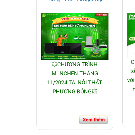
Như vậy sở hữu một chiếc bồn tắm masage tại n
đình bạn không gian phòng tắm hiện đại.
Khuyến mại giảm giá cực lớn khi mua sản phẩm
b
về chất lượng cũng như mẫu mã. Là đại lý cấp I 
C
💥CHƯƠNG TRÌNH
tố
MUNCHEN THÁNG
với
11/2024 TẠI NỘI THẤT
n
PHƯƠNG ĐÔNG💥