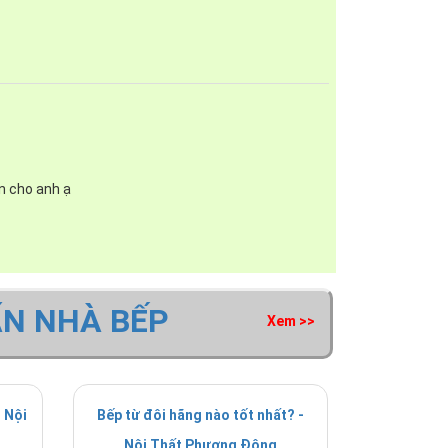
ấn cho anh ạ
ẤN NHÀ BẾP
Xem >>
giúp ngủ sâu và loại bỏ hoàn toàn chứng mất ngủ.
đàn hội của cơ bắp, rất tốt cho xương khớp.
hở sâu hơn và góp phần làm dịu chứng căng thẳng
 Nội
Bếp từ đôi hãng nào tốt nhất? -
các tế bào sau 1 ngày mệt mỏi với công việc.
Nội Thất Phương Đông