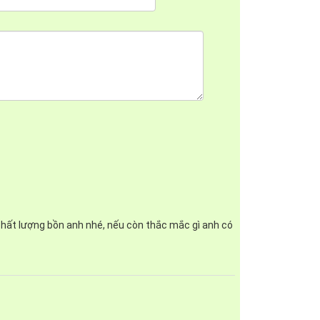
 lợi, tiết kiệm thời gian và chi phí cho gia đình
chất lượng bồn anh nhé, nếu còn thắc mắc gì anh có