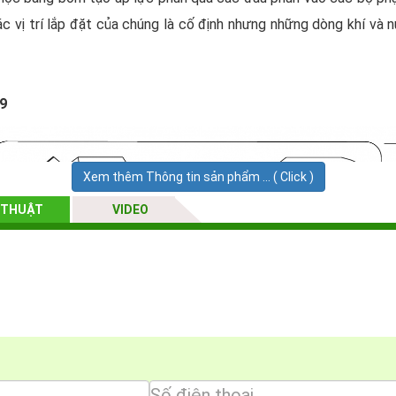
c vị trí lắp đặt của chúng là cố định nhưng những dòng khí và n
9
Xem thêm Thông tin sản phẩm ... ( Click )
 THUẬT
VIDEO