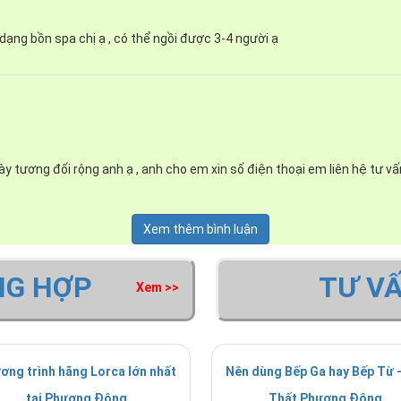
à dạng bồn spa chị ạ , có thể ngồi được 3-4 người ạ
ày tương đối rộng anh ạ , anh cho em xin số điện thoại em liên hệ tư v
Xem thêm bình luận
NG HỢP
TƯ V
Xem >>
 quá trình loại bỏ chất thải trong cơ thể, cải thiện giấc ngủ, 
tia nước massage sẽ giúp giảm cứng và đau khớp , cải thiện độ 
ge còn cải thiện lưu thông máu; cải thiện sắc tố da , giúp t
ơng trình hãng Lorca lớn nhất
Nên dùng Bếp Ga hay Bếp Từ -
ể trong bồn tắm massage, ngâm mình để cảm nhận sự tái sinh của 
tại Phương Đông
Thất Phương Đông