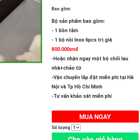
Bao gồm:
Bộ sản phẩm bao gồm:
- 1 bồn tắm
- 1 bộ nồi Inox 6pcs trị giá
800.000vnđ
-Hoặc nhận ngay một bộ chổi lau
nhà+chảo từ
-Vận chuyển lắp đặt miễn phí tại Hà
Nội và Tp Hồ Chí Minh
-Tư vấn khảo sát miễn phí
MUA NGAY
(ĐẶT HÀNG ONLINE NHẬN NGAY 500K)
Số lượng
Cho vào giỏ hàng