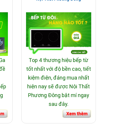
ăm sóc sức khỏe, sản phẩm còn mang lại cho gia
Mọi sản phẩm của Daros luôn được đánh giá cao
ng với giá tốt nhất.
 Ga
Top 4 thương hiệu bếp từ
 đề
tốt nhất với độ bền cao, tiết
i
kiệm điện, đáng mua nhất
bếp
hiện nay sẽ được Nội Thất
ng
Phương Đông bật mí ngay
sau đây.