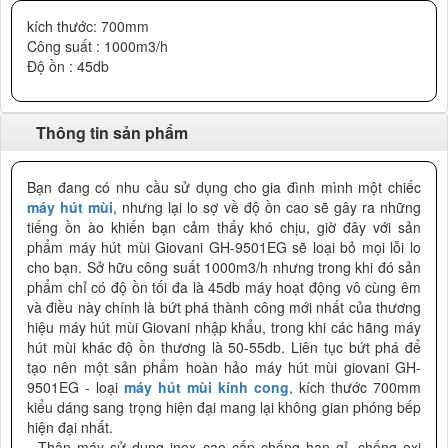
kích thước: 700mm
Công suất : 1000m3/h
Độ ồn : 45db
Thông tin sản phẩm
Bạn đang có nhu cầu sử dụng cho gia đình mình một chiếc
máy hút mùi
, nhưng lại lo sợ về độ ồn cao sẽ gây ra những
tiếng ồn ào khiến bạn cảm thấy khó chịu, giờ đây với sản
phẩm máy hút mùi Giovani GH-9501EG sẽ loại bỏ mọi lỗi lo
cho bạn. Sở hữu công suất 1000m3/h nhưng trong khi đó sản
phẩm chỉ có độ ồn tối đa là 45db máy hoạt động vô cùng êm
và điều này chính là bứt phá thành công mới nhất của thương
hiệu máy hút mùi Giovani nhập khẩu, trong khi các hãng máy
hút mùi khác độ ồn thương là 50-55db. Liên tục bứt phá để
tạo nên một sản phẩm hoàn hảo máy hút mùi giovani GH-
9501EG - loại
máy hút mùi kính cong
, kích thước 700mm
kiểu dáng sang trọng hiện đại mang lại không gian phóng bếp
hiện đại nhất.
- Thân máy sử dụng inox cao cấp chống han gỉ, chống oxi