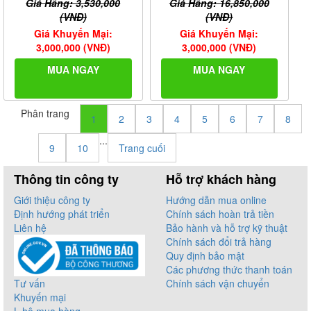
Giá Hãng: 3,530,000
Giá Hãng: 16,850,000
(VNĐ)
(VNĐ)
Giá Khuyến Mại:
Giá Khuyến Mại:
3,000,000 (VNĐ)
3,000,000 (VNĐ)
MUA NGAY
MUA NGAY
Phân trang
1
2
3
4
5
6
7
8
...
9
10
Trang cuối
Thông tin công ty
Hỗ trợ khách hàng
Giới thiệu công ty
Hướng dẫn mua online
Định hướng phát triển
Chính sách hoàn trả tiền
Liên hệ
Bảo hành và hỗ trợ kỹ thuật
Chính sách đổi trả hàng
Quy định bảo mật
Các phương thức thanh toán
Tư vấn
Chính sách vận chuyển
Khuyến mại
L.hệ mua hàng