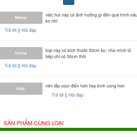
quý khách không phải mất chi phí thay than.
Qua những thông tin trên có thế nói rằng
máy hút mùi
Giovani
GH-9501EG
sẽ là sự lựa chọn lý tưởng cho gia đình
việc hut này có ảnh hưởng gì đến quá trình nấ
Nhung
bạn. Sản phẩm
máy hút mùi giovani
được phân phối chính
ko nhỉ
thức tại Nội Thất Phương Đông. Khi mua sản phẩm tại đây
Trả lời
||
Hỏi đáp
quý khách sẽ được hưởng mức chiết khấu tối đa và đi kèm
theo đó là những chương trình quà tặng hấp dẫn.
loại này có kích thước 50cm ko, nhà mình tủ
Tưởng
bếp chỉ có 50cm thôi
Trả lời
||
Hỏi đáp
nên lắp coor điển hơn hay kính cong hơn
Hoài
Trả lời
||
Hỏi đáp
SẢN PHẨM CÙNG LOẠI