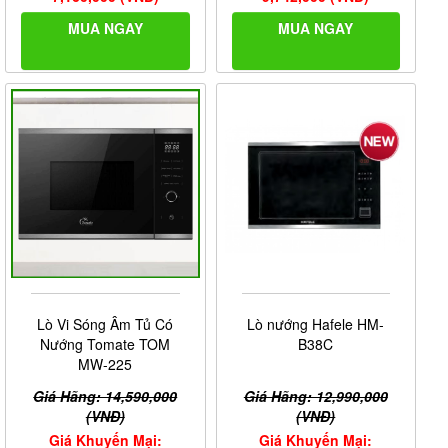
MUA NGAY
MUA NGAY
Lò Vi Sóng Âm Tủ Có
Lò nướng Hafele HM-
Nướng Tomate TOM
B38C
MW-225
Giá Hãng: 14,590,000
Giá Hãng: 12,990,000
(VNĐ)
(VNĐ)
Giá Khuyến Mại:
Giá Khuyến Mại: