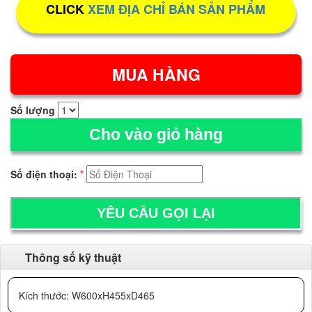
CLICK
XEM ĐỊA CHỈ BÁN SẢN PHẨM
Số lượng
Cho vào giỏ hàng
Số điện thoại:
*
Thông số kỹ thuật
Kích thước: W600xH455xD465