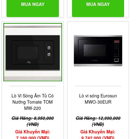
MUA NGAY
MUA NGAY
Lò Vi Sóng Âm Tủ Có
Lò vi sóng Eurosun
Nướng Tomate TOM
MWO-30EUR
MW-220
Giá Hãng: 8,950,000
Giá Hãng: 12,990,000
(VNĐ)
(VNĐ)
Giá Khuyến Mại:
Giá Khuyến Mại:
7,160,000 (VNĐ)
9,742,000 (VNĐ)