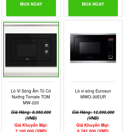
MUA NGAY
MUA NGAY
Lò Vi Sóng Âm Tủ Có
Lò vi sóng Eurosun
Nướng Tomate TOM
MWO-30EUR
MW-220
Giá Hãng: 8,950,000
Giá Hãng: 12,990,000
(VNĐ)
(VNĐ)
Giá Khuyến Mại:
Giá Khuyến Mại:
7,160,000 (VNĐ)
9,742,000 (VNĐ)