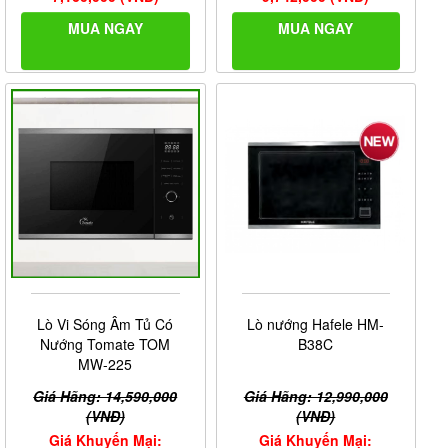
MUA NGAY
MUA NGAY
Lò Vi Sóng Âm Tủ Có
Lò nướng Hafele HM-
Nướng Tomate TOM
B38C
MW-225
Giá Hãng: 14,590,000
Giá Hãng: 12,990,000
(VNĐ)
(VNĐ)
Giá Khuyến Mại:
Giá Khuyến Mại: