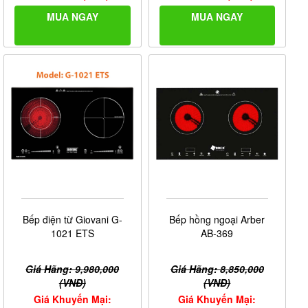
MUA NGAY
MUA NGAY
Bếp điện từ Giovani G-
Bếp hồng ngoại Arber
1021 ETS
AB-369
Giá Hãng: 9,980,000
Giá Hãng: 8,850,000
(VNĐ)
(VNĐ)
Giá Khuyến Mại:
Giá Khuyến Mại: