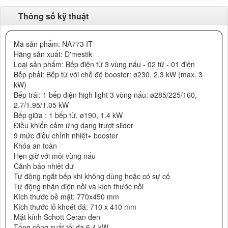
Thông số kỹ thuật
Mã sản phẩm: NA773 IT
Hãng sản xuất: D'mestik
Loại sản phẩm: Bếp điện từ 3 vùng nấu - 02 từ - 01 điện
Bếp phải: Bếp từ với chế độ booster: ø230, 2.3 kW (max. 3
kW)
Bếp trái: 1 bếp điện high light 3 vòng nấu: ø285/225/160,
2.7/1.95/1.05 kW
Bếp giữa : 1 bếp từ, ø190, 1.4 kW
Điều khiển cảm ứng dạng trượt slider
9 mức điều chỉnh nhiệt+ booster
Khóa an toàn
Hẹn giờ với mỗi vùng nấu
Cảnh báo nhiệt dư
Tự động ngắt bếp khi không dùng hoặc có sự cố
Tự động nhận diện nồi và kích thước nồi
Kích thước bề mặt: 770x450 mm
Kích thước lỗ khoét đá: 710 x 410 mm
Mặt kính Schott Ceran đen
Tổng công suất tối đa 6.4 kW