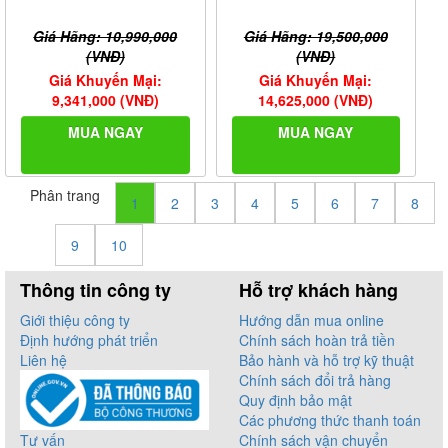
Giá Hãng: 10,990,000
Giá Hãng: 19,500,000
(VNĐ)
(VNĐ)
Giá Khuyến Mại:
Giá Khuyến Mại:
9,341,000 (VNĐ)
14,625,000 (VNĐ)
MUA NGAY
MUA NGAY
Phân trang
1
2
3
4
5
6
7
8
9
10
Thông tin công ty
Hỗ trợ khách hàng
Giới thiệu công ty
Hướng dẫn mua online
Định hướng phát triển
Chính sách hoàn trả tiền
Liên hệ
Bảo hành và hỗ trợ kỹ thuật
Chính sách đổi trả hàng
Quy định bảo mật
Các phương thức thanh toán
Tư vấn
Chính sách vận chuyển