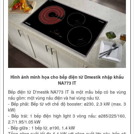
Hình ảnh minh họa cho bếp điện từ Dmestik nhập khẩu
NA773 IT
Bếp điện từ D'mestik NA773 IT là một mẫu bếp có ba vùng
nấu gồm: một vùng nấu điện và hai vùng nấu từ.
- Bếp phải: Bếp từ với chế độ booster: ø230, 2.3 kW (max. 3
kW)
- Bếp trái: 1 bếp điện high light 3 vòng nấu: ø285/225/160,
2.7/1.95/1.05 kW
- Bếp giữa : 1 bếp từ, ø190, 1.4 kW
Tổng công suất tối đa 6.4 kW với công suất lớn này, bếp sẽ