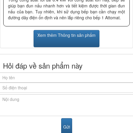
giúp bạn đun nấu nhanh hơn và tiết kiệm được thời gian đun
nấu của bạn. Tuy nhiên, khi sử dụng bếp bạn cần chạy một
đường dây điện ổn định và nên lắp riêng cho bếp 1 Attomat.
Bếp điện từ cao cấp sử dụng Mặt kính Schott Ceran có khả
Xem thêm Thông tin sản phẩm
năng chịu lực, chịu nhiệt, cạnh kính dạng vòm tăng cường độ
chắc chắn cho các cạnh. Mặt bếp được thiết kế vát cạnh làm
tăng độ mềm mại, tinh tế của sản phẩm. Khi cần vệ sinh chỉ
cần một chiếc khăn mềm ẩm là đã có thể làm sạch mặt bếp
điện từ như khi chưa sử dụng.
Hỏi đáp về sản phẩm này
-Tiện lợi: Bàn phím điều khiển cảm ứng dạng trượt Slider
thông minh giúp mọi thao tác trở lên dễ dàng. Bếp có 9 mức
điều chỉnh nhiệt, chức năng tự động tắt bếp khi nguồn điện
không ổn định, khóa an toàn, chức năng cảnh báo nhiệt dư,
tự động nhận kích cỡ nồi, tính năng hẹn giờ tiện dụng.
-Tính năng thông minh: Vùng nấu từ có chức năng booster -
nấu siêu nhanh. Khi muốn tiết kiệm thời gian nấu nướng bạn
có thể chọn chức năng này, công suất sẽ đạt cực đại ngay lập
tức không cần nhấn tăng nhiều lần.