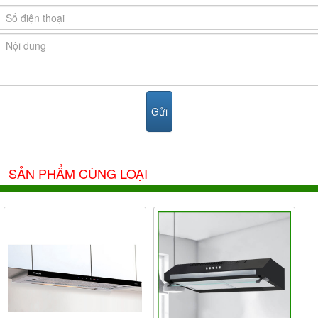
Tuy nhiên để tiết kiệm chi phí bạn nên thiết kế sử dụng chế độ
hút đẩy ra ngoài và sử dụng ống phi 150.
- Hệ thống bảng điều khiển với 3 cấp độ to nhỏ khác nhau,
bạn chỉ cần bật bật chế độ 1 hoặc 2 nếu đun nấu bình thường
còn nếu nấu ăn nhiều bạn mấy nên sử dụng cấp độ lớn nhất.
- Lưới lọc của
máy hút mùi Malloca Delta- K890V
được làm
bằng hợp kim nhôm, khi muốn vệ sinh bạn chỉ cần tháo tấm
lọc ngâm trong nước nóng với 1 chút nước cốt chanh là các
mảng bám dầu mỡ sẽ bong ra hết.
SẢN PHẨM CÙNG LOẠI
- Hệ thống 2 bóng đèn Halogen được trang bị cho máy, giúp
bạn có thể nhìn thấy thực phẩm dễ dàng trong quá trình nấu
nướng.
Là một đại lý với trên 15 năm kinh nghiệm trong lĩnh vực thiết
bị nhà bếp chúng tôi tự hào là địa chỉ cung cấp các sản phẩm
chính hãng. Vận chuyển lắp đặt tại nhà.