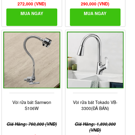
272,000 (VNĐ)
290,000 (VNĐ)
MUA NGAY
MUA NGAY
Vòi rửa bát Samwon
Vòi rửa bát Tokado VB-
S106W
3300(ĐÃ BÁN)
Giá Hãng: 760,000 (VNĐ)
Giá Hãng: 1,890,000
(VNĐ)