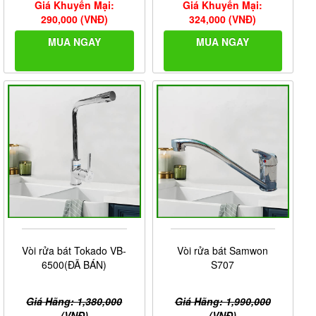
Giá Khuyến Mại:
Giá Khuyến Mại:
290,000 (VNĐ)
324,000 (VNĐ)
MUA NGAY
MUA NGAY
Vòi rửa bát Tokado VB-
Vòi rửa bát Samwon
6500(ĐÃ BÁN)
S707
Giá Hãng: 1,380,000
Giá Hãng: 1,990,000
(VNĐ)
(VNĐ)