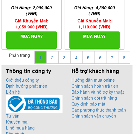
Giá Hãng: 2,999,000
Giá Hãng: 4,390,000
(VNĐ)
(VNĐ)
Giá Khuyến Mại:
Giá Khuyến Mại:
1,059,960 (VNĐ)
1,119,000 (VNĐ)
MUA NGAY
MUA NGAY
Phân trang
1
2
3
4
5
6
7
8
Thông tin công ty
Hỗ trợ khách hàng
Giới thiệu công ty
Hướng dẫn mua online
Định hướng phát triển
Chính sách hoàn trả tiền
Liên hệ
Bảo hành và hỗ trợ kỹ thuật
Chính sách đổi trả hàng
Quy định bảo mật
Các phương thức thanh toán
Tư vấn
Chính sách vận chuyển
Khuyến mại
L.hệ mua hàng
Bảo hành