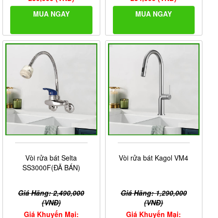
MUA NGAY
MUA NGAY
Vòi rửa bát Selta
Vòi rửa bát Kagol VM4
SS3000F(ĐÃ BÁN)
Giá Hãng: 2,490,000
Giá Hãng: 1,290,000
(VNĐ)
(VNĐ)
Giá Khuyến Mại:
Giá Khuyến Mại: