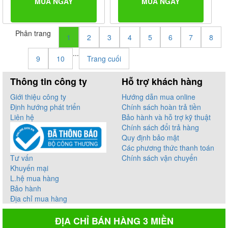
MUA NGAY
MUA NGAY
Phân trang
1
2
3
4
5
6
7
8
...
9
10
Trang cuối
Thông tin công ty
Hỗ trợ khách hàng
Giới thiệu công ty
Hướng dẫn mua online
Định hướng phát triển
Chính sách hoàn trả tiền
Liên hệ
Bảo hành và hỗ trợ kỹ thuật
Chính sách đổi trả hàng
Quy định bảo mật
Các phương thức thanh toán
Tư vấn
Chính sách vận chuyển
Khuyến mại
L.hệ mua hàng
Bảo hành
Địa chỉ mua hàng
ĐỊA CHỈ BÁN HÀNG 3 MIỀN