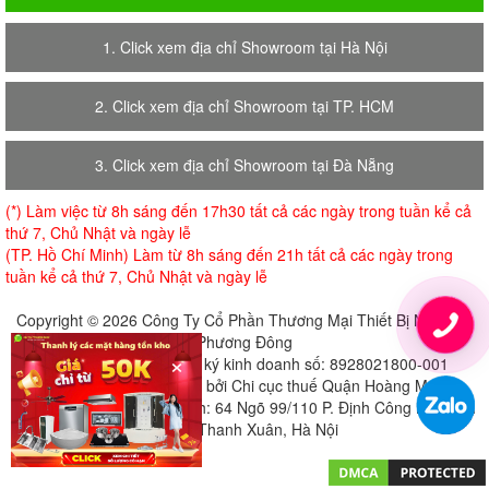
1. Click xem địa chỉ Showroom tại Hà Nội
2. Click xem địa chỉ Showroom tại TP. HCM
3. Click xem địa chỉ Showroom tại Đà Nẵng
(*) Làm việc từ 8h sáng đến 17h30 tất cả các ngày trong tuần kể cả
thứ 7, Chủ Nhật và ngày lễ
(TP. Hồ Chí Minh) Làm từ 8h sáng đến 21h tất cả các ngày trong
tuần kể cả thứ 7, Chủ Nhật và ngày lễ
Copyright © 2026 Công Ty Cổ Phần Thương Mại Thiết Bị Nội Thất
Phương Đông
×
Giấy chứng nhận đăng ký kinh doanh số: 8928021800-001
Cấp ngày 18-07-2018 bởi Chi cục thuế Quận Hoàng Mai
Địa chỉ đăng ký trụ sở chính: 64 Ngõ 99/110 P. Định Công Hạ, Định
Công, Thanh Xuân, Hà Nội