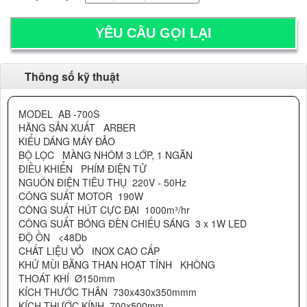
Thông số kỹ thuật
MODEL
AB -700S
HÃNG SẢN XUẤT
ARBER
KIỂU DÁNG MÁY ĐẢO
BỘ LỌC
MÀNG NHÔM 3 LỚP, 1 NGĂN
ĐIỀU KHIỂN
PHÍM ĐIỆN TỬ
NGUÔN ĐIỆN TIÊU THỤ
220V - 50Hz
CÔNG SUẤT MOTOR
190W
CÔNG SUẤT HÚT CỰC ĐẠI
1000m³/hr
CÔNG SUẤT BÓNG ĐÈN CHIẾU SÁNG
3 x 1W LED
ĐỘ ỒN
<48Db
CHẤT LIỆU VỎ
INOX CAO CẤP
KHỬ MÙI BẰNG THAN HOẠT TÍNH
KHÔNG
THOÁT KHÍ
Ø150mm
KÍCH THƯỚC THÂN
730x430x350mmm
KÍCH THƯỚC KÍNH
700x500mm