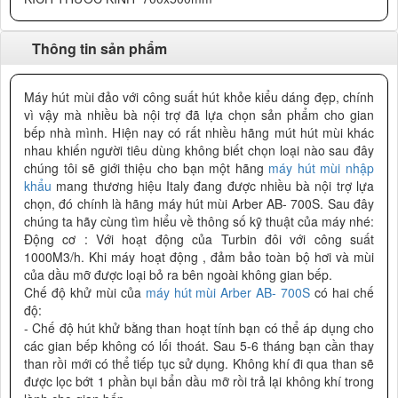
Thông tin sản phẩm
Máy hút mùi đảo với công suất hút khỏe kiểu dáng đẹp, chính
vì vậy mà nhiều bà nội trợ đã lựa chọn sản phẩm cho gian
bếp nhà mình. Hiện nay có rất nhiều hãng mút hút mùi khác
nhau khiến người tiêu dùng không biết chọn loại nào sau đây
chúng tôi sẽ giới thiệu cho bạn một hãng
máy hút mùi nhập
khẩu
mang thương hiệu Italy đang được nhiều bà nội trợ lựa
chọn, đó chính là hãng máy hút mùi Arber AB- 700S. Sau đây
chúng ta hãy cùng tìm hiểu về thông số kỹ thuật của máy nhé:
Động cơ : Với hoạt động của Turbin đôi với công suất
1000M3/h. Khi máy hoạt động , đảm bảo toàn bộ hơi và mùi
của dầu mỡ được loại bỏ ra bên ngoài không gian bếp.
Chế độ khử mùi của
máy hút mùi Arber AB- 700S
có hai chế
độ:
- Chế độ hút khử bằng than hoạt tính bạn có thể áp dụng cho
các gian bếp không có lối thoát. Sau 5-6 tháng bạn cần thay
than rồi mới có thể tiếp tục sử dụng. Không khí đi qua than sẽ
được lọc bớt 1 phần bụi bẩn dầu mỡ rồi trả lại không khí trong