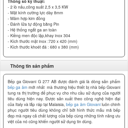
Thông số kỹ thuật:
- 2 lò nấu,công suất 2,5 x 3,5 KW
- Mặt kính cường lực dày 8mm
- Mâm hợp kim đồng
- Đánh lửa tự động bằng Pin
- Hệ thống ngắt ga an toàn
- Kiềng men độc lập,khay inox 304
- Kích thước mặt inox :720 x 420 (mm)
- Kích thước khoét đá : 680 x 380 (mm)
Thông tin sản phẩm
Bếp ga Giovani G 277 AB được đánh giá là dòng sản phẩm
bếp ga âm
mới nhất mà thương hiệu thiết bị nhà bếp Giovani
tung ra thị trường để phục vụ cho nhu cầu sử dụng của người
tiêu dùng hiện nay. Được sản xuất theo công nghệ hiện đại
của Italy và lắp ráp tại Malaisia,
bếp ga âm Giovani
luôn chinh
phục người tiêu dùng không chỉ bởi hình thức mẫu mã bếp
đẹp mà ngay cả chất lượng của bếp cùng những tính năng ưu
việt của nó cũng khiến người sử dụng tin dùng.