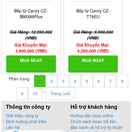
Bếp từ Canzy CZ-
Bếp từ Canzy CZ-
BMIX88Plus
T78EU
Giá Hãng: 12,990,000
Giá Hãng: 9,990,000
(VNĐ)
(VNĐ)
Giá Khuyến Mại:
Giá Khuyến Mại:
3,990,000 (VNĐ)
4,200,000 (VNĐ)
MUA NGAY
MUA NGAY
Phân trang
1
2
3
4
5
6
7
8
...
9
10
Trang cuối
Thông tin công ty
Hỗ trợ khách hàng
Giới thiệu công ty
Hướng dẫn mua online
Định hướng phát triển
Chính sách hoàn trả tiền
Liên hệ
Bảo hành và hỗ trợ kỹ thuật