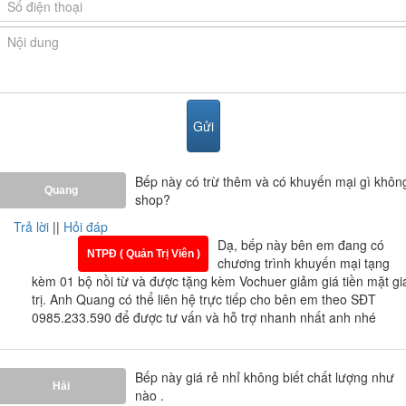
điều khiển sẽ vô hiệu hóa tuy chỉ có nút nguồn (on/ off)
sử dụng được. Chức năng này rất thích hợp khi bạn
muốn làm những công việc gì đó mà có trẻ nhỏ ỏ gần
khu vực bếp.
- Chức năng hẹn thời gian: Với chức năng này không
nhất thiết bạn phải đứng bên cạnh bếp trong suốt quá
trình nấu, với những món ăn cần thời gian đun bao
nhiêu phút bạn có thể nhấn phím và cài đặt thời gian,
bếp sẽ tự động nấu khi thời gian hẹn giờ kết thúc.
Bếp này có trừ thêm và có khuyến mại gì khôn
- Tự động tắt bếp sau 2 giờ nếu không sử dụng. Với
Quang
shop?
chứng năng này bạn có thể hoàn toàn yên tam khi vô
Trả lời
||
Hỏi đáp
tình không tắt bếp.
Dạ, bếp này bên em đang có
- Chức năng bảo vệ cảnh báo khi quá tải quá áp giúp
NTPĐ ( Quản Trị Viên )
chương trình khuyến mại tạng
ổn định nguồn điện trong gia đình bạn.
kèm 01 bộ nồi từ và được tặng kèm Vochuer giảm giá tiền mặt gi
trị. Anh Quang có thể liên hệ trực tiếp cho bên em theo SĐT
Kích thước lắp bếp:
0985.233.590 để được tư vấn và hỗ trợ nhanh nhất anh nhé
- Kích thước mặt kính: 736 x 416 mm
- Kích thước khoét đá: 67 x 39 mm
Bếp này giá rẻ nhỉ không biết chất lượng như
Hải
nào .