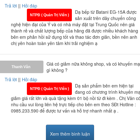
Trả lời
||
Hỏi đáp
Dạ bếp từ Batani EG-15A được
NTPĐ ( Quản Trị Viên )
sản xuất trên dây chuyển công
nghệ hiện đại của Ý và có nhà máy đặt tại Trung Quốc nên giá
thành rẻ và chất lượng bếp của hãng đã được nhiều khách hàng
bên em phản hồi sử dụng tốt và thao tác đơn giản, bền nên anh
chị yên hoàn toàn yên tâm khi trải nghiệm ạ
Giá có giảm nữa không shop, và có khuyến mạ
Thanh Vân
gì không ?
Trả lời
||
Hỏi đáp
Giấy chứng nhận Nội Thất Phương Đông
Dạ sản phẩm bên em hiện tại
NTPĐ ( Quản Trị Viên )
đang có chương trình khuyến mạ
Nội Thất Phương Đông là đại lý được ủy quyền của
giảm giá rất lớn và quà tặng kèm 01 bộ nồi từ đi kèm . Chị Vân c
hãng
bếp từ Batani chính hãng
từ nhiều năm nay.
nhu cầu vui lòng liên hệ trực tiếp cho bên em theo SĐt Hotline :
Luôn cập nhật những mẫu mã bếp mới và tốt nhất
0985.233.590 để được tư vấn và hỗ trợ nhanh nhất ạ .
đến tay người tiêu dùng. Không những chọn được
sản phẩm tốt mà bạn còn nhận được những mức
hậu đãi tốt nhất như:
Xem thêm bình luận
- Chiết khấu trực tiếp bằng tiền mặt trên giá niêm yết