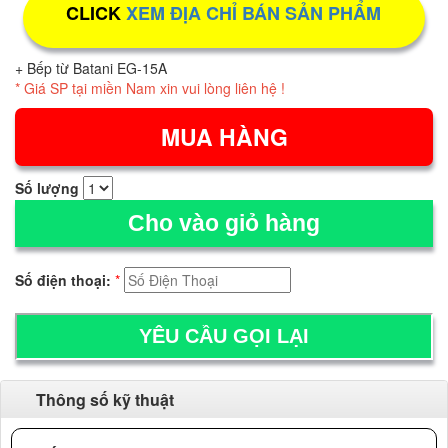
CLICK
XEM ĐỊA CHỈ BÁN SẢN PHẨM
+ Bếp từ Batani EG-15A
* Giá SP tại miền Nam xin vui lòng liên hệ !
Số lượng
Cho vào giỏ hàng
Số điện thoại:
*
Thông số kỹ thuật