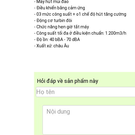
- Máy hút mùi đảo
- Điều khiển bằng cảm ứng
- 03 mức công suất + o1 chế độ hút tăng cường
- Động cơ turbin đôi
- Chức năng hẹn giờ tắt máy
- Công suất tối đa ở điều kiện chuẩn: 1.200m3/h
- Độ ồn: 40 bBA - 70 dBA
- Xuất xứ: châu Âu
Hỏi đáp về sản phẩm này
THÔNG SỐ KỸ THUẬT :
- Máy hút mùi đảo
- Điều khiển bằng cảm ứng
- 03 mức công suất + 01 chế độ hút tăng cường
- Động cơ turbin đôi