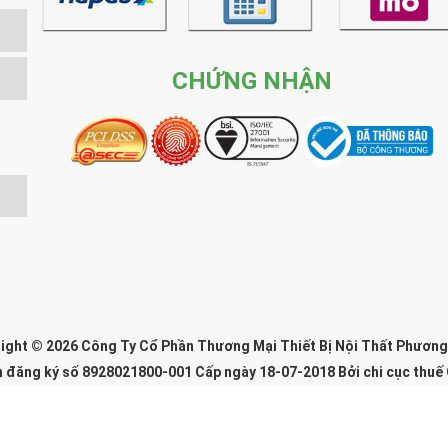
CHỨNG NHẬN
ight © 2026 Công Ty Cổ Phần Thương Mại Thiết Bị Nội Thất Phươn
n đăng ký số 8928021800-001 Cấp ngày 18-07-2018 Bởi chi cục thuế
g ký trụ sở chính: 64 Ngõ 99/110 P. Định Công Hạ, Định Công, Thanh 