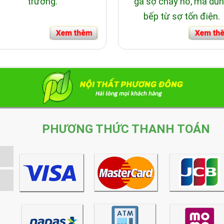
trường.
ga sợ cháy nổ, mà dù
bếp từ sợ tốn điện.
PHƯƠNG THỨC THANH TOÁN