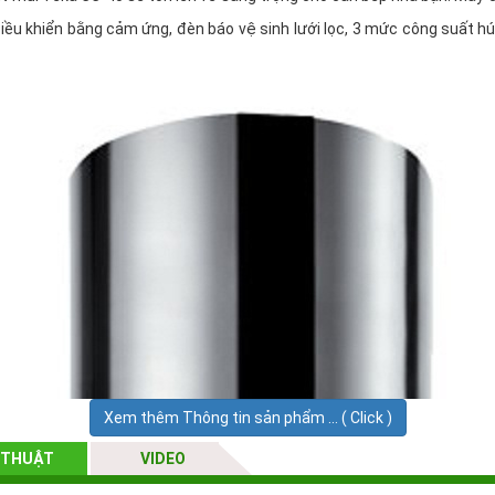
ều khiển bằng cảm ứng, đèn báo vệ sinh lưới lọc, 3 mức công suất hú
Xem thêm Thông tin sản phẩm ... ( Click )
 THUẬT
VIDEO