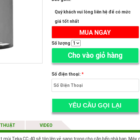
Quý khách vui lòng liên hệ để có mức
giá tốt nhất
MUA NGAY
(ĐẶT HÀNG ONLINE NHẬN NGAY 300K)
Số lượng
Cho vào giỏ hàng
Số điện thoại:
*
 THUẬT
VIDEO
út mùi Teka CC-40 sẽ tôn lên vẻ sang trọng cho căn bếp nhà bạn. Máy 