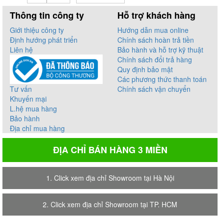
Thông tin công ty
Hỗ trợ khách hàng
Giới thiệu công ty
Hướng dẫn mua online
Định hướng phát triển
Chính sách hoàn trả tiền
Liên hệ
Bảo hành và hỗ trợ kỹ thuật
Chính sách đổi trả hàng
Quy định bảo mật
Các phương thức thanh toán
Tư vấn
Chính sách vận chuyển
Khuyến mại
L.hệ mua hàng
Bảo hành
Địa chỉ mua hàng
ĐỊA CHỈ BÁN HÀNG 3 MIỀN
1. Click xem địa chỉ Showroom tại Hà Nội
2. Click xem địa chỉ Showroom tại TP. HCM