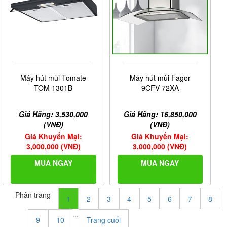
Máy hút mùi Tomate
Máy hút mùi Fagor
TOM 1301B
9CFV-72XA
Giá Hãng: 3,530,000
Giá Hãng: 16,850,000
(VNĐ)
(VNĐ)
Giá Khuyến Mại:
Giá Khuyến Mại:
3,000,000 (VNĐ)
3,000,000 (VNĐ)
MUA NGAY
MUA NGAY
Phân trang
1
2
3
4
5
6
7
8
...
9
10
Trang cuối