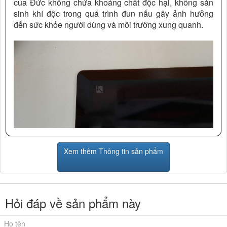
của Đức không chứa khoáng chất độc hại, không sản
sinh khí độc trong quá trình đun nấu gây ảnh hưởng
đến sức khỏe người dùng và môi trường xung quanh.
Xem thêm Thông tin sản phẩm
Kính K+
Bởi kính là vật liệu cách điện nên bạn có thể hoàn toàn
an tâm khi đun nấu. Với bề mặt trơn nhẵn liền nguyên
Hỏi đáp về sản phẩm này
khối kính còn giúp việc vệ sinh sau đun nấu được
nhanh chóng và đơn giản hơn bao giờ hết.