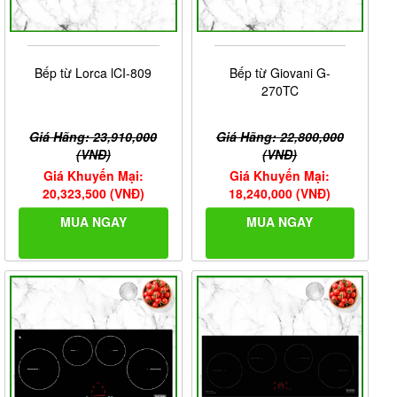
Bếp từ Lorca lCI-809
Bếp từ Giovani G-
Bảo hành điện tử
270TC
Điều kiện bảo hành
Giá Hãng: 23,910,000
Giá Hãng: 22,800,000
– Bảo hành 3 năm linh kiện và mặt kính kể từ ngày mua
(VNĐ)
(VNĐ)
– Khi bảo hành, khách hàng phải cung cấp : Phiếu bảo
Giá Khuyến Mại:
Giá Khuyến Mại:
hành ( có ghi đầy đủ thông tin) .
20,323,500 (VNĐ)
18,240,000 (VNĐ)
– Sản phẩm được bảo hành tại nhà khách hàng
MUA NGAY
MUA NGAY