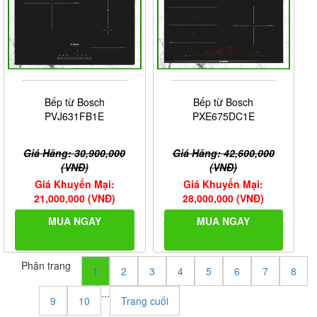
Bếp từ Bosch
Bếp từ Bosch
PVJ631FB1E
PXE675DC1E
Giá Hãng: 30,900,000
Giá Hãng: 42,600,000
(VNĐ)
(VNĐ)
Giá Khuyến Mại:
Giá Khuyến Mại:
21,000,000 (VNĐ)
28,000,000 (VNĐ)
MUA NGAY
MUA NGAY
Phân trang
1
2
3
4
5
6
7
8
...
9
10
Trang cuối