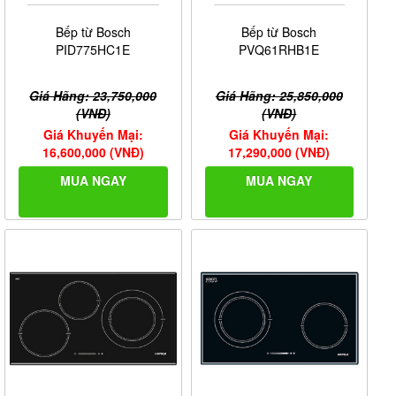
Bếp từ Bosch
Bếp từ Bosch
PID775HC1E
PVQ61RHB1E
Đáy bếp
Giá Hãng: 23,750,000
Giá Hãng: 25,850,000
(VNĐ)
(VNĐ)
Giá Khuyến Mại:
Giá Khuyến Mại:
16,600,000 (VNĐ)
17,290,000 (VNĐ)
MUA NGAY
MUA NGAY
Tem đáy