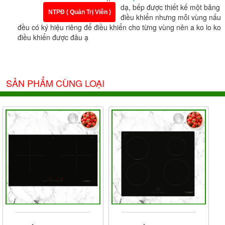
dạ, bếp được thiết kế một bảng
NTPĐ ( Quản Trị Viên )
điều khiển nhưng mỗi vùng nấu
đều có ký hiệu riêng để điều khiển cho từng vùng nên a ko lo ko
điều khiển được đâu ạ
SẢN PHẨM CÙNG LOẠI
Bảng điều khiển
Hệ thống bảng điều khiển của bếp thể hiện dạng xoay
hiện đại với 9 mức công suất phù hợp với nhu cầu nấu
ăn trong gia đình bạn, hệ thống bảng điều khiển siêu
nhạy và dễ sử dụng ngay cả khi tay ướt. Điều khiển
hiển thị đèn Led đỏ giúp bạn dễ dàng nhận rõ mức nấu,
công suất, … để đun nấu.