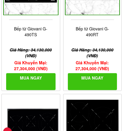
Bếp từ Giovani G-
Bếp từ Giovani G-
Vỏ hộp
490TS
490RT
==> Trên đây là toàn bộ những thông tin liên quan đến
bếp từ Giovani G 490RT.
Giá Hãng: 34,130,000
Giá Hãng: 34,130,000
(VNĐ)
(VNĐ)
Giá Khuyến Mại:
Giá Khuyến Mại:
27,304,000 (VNĐ)
27,304,000 (VNĐ)
MUA NGAY
MUA NGAY