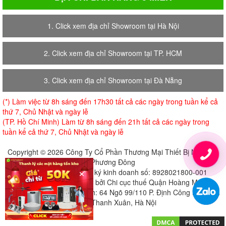
1. Click xem địa chỉ Showroom tại Hà Nội
2. Click xem địa chỉ Showroom tại TP. HCM
3. Click xem địa chỉ Showroom tại Đà Nẵng
(*) Làm việc từ 8h sáng đến 17h30 tất cả các ngày trong tuần kể cả
thứ 7, Chủ Nhật và ngày lễ
(TP. Hồ Chí Minh) Làm từ 8h sáng đến 21h tất cả các ngày trong
tuần kể cả thứ 7, Chủ Nhật và ngày lễ
Copyright © 2026 Công Ty Cổ Phần Thương Mại Thiết Bị Nội Thất
Phương Đông
×
Giấy chứng nhận đăng ký kinh doanh số: 8928021800-001
Cấp ngày 18-07-2018 bởi Chi cục thuế Quận Hoàng Mai
Địa chỉ đăng ký trụ sở chính: 64 Ngõ 99/110 P. Định Công Hạ, Định
Công, Thanh Xuân, Hà Nội