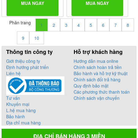
MUA NGAY
MUA NGAY
Phân trang
1
2
3
4
5
6
7
8
9
10
Thông tin công ty
Hỗ trợ khách hàng
Giới thiệu công ty
Hướng dẫn mua online
Định hướng phát triển
Chính sách hoàn trả tiền
Liên hệ
Bảo hành và hỗ trợ kỹ thuật
Chính sách đổi trả hàng
Quy định bảo mật
Các phương thức thanh toán
Tư vấn
Chính sách vận chuyển
Khuyến mại
L.hệ mua hàng
Bảo hành
Địa chỉ mua hàng
ĐỊA CHỈ BÁN HÀNG 3 MIỀN