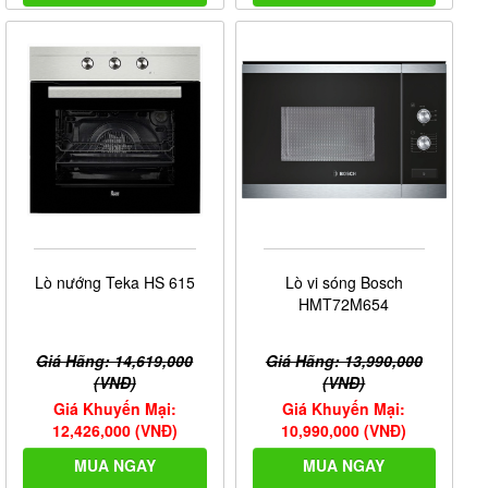
Lò nướng Teka HS 615
Lò vi sóng Bosch
HMT72M654
Giá Hãng: 14,619,000
Giá Hãng: 13,990,000
(VNĐ)
(VNĐ)
Giá Khuyến Mại:
Giá Khuyến Mại:
12,426,000 (VNĐ)
10,990,000 (VNĐ)
MUA NGAY
MUA NGAY