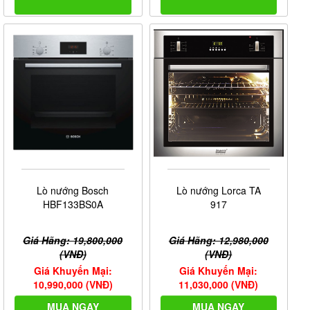
Lò nướng Bosch
Lò nướng Lorca TA
HBF133BS0A
917
Giá Hãng: 19,800,000
Giá Hãng: 12,980,000
(VNĐ)
(VNĐ)
Giá Khuyến Mại:
Giá Khuyến Mại:
10,990,000 (VNĐ)
11,030,000 (VNĐ)
MUA NGAY
MUA NGAY