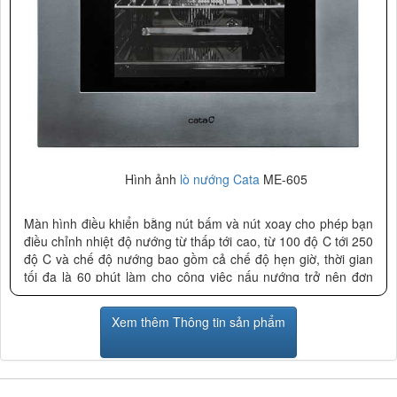
Hình ảnh
lò nướng Cata
ME-605
Màn hình điều khiển bằng nút bấm và nút xoay cho phép bạn
điều chỉnh nhiệt độ nướng từ thấp tới cao, từ 100 độ C tới 250
độ C và chế độ nướng bao gồm cả chế độ hẹn giờ, thời gian
tối đa là 60 phút làm cho công việc nấu nướng trở nên đơn
giản và tiện lợi.
Lò nướng Cata ME-605 có 5 chức năng nướng từ đơn giản
Xem thêm Thông tin sản phẩm
cho tới phức tạp và bạn không cần đến kỹ năng nướng
chuyên nghiệp như các bếp trưởng mà bạn vẫn có được
những món ăn không kém phần thơm ngon và hấp dẫn.
Dung tích chứa của lò khá lớn đạt 57L thích hợp với những gia