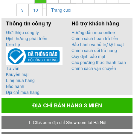
...
9
10
Trang cuối
Thông tin công ty
Hỗ trợ khách hàng
Giới thiệu công ty
Hướng dẫn mua online
Định hướng phát triển
Chính sách hoàn trả tiền
Liên hệ
Bảo hành và hỗ trợ kỹ thuật
Chính sách đổi trả hàng
Quy định bảo mật
Các phương thức thanh toán
Tư vấn
Chính sách vận chuyển
Khuyến mại
L.hệ mua hàng
Bảo hành
Địa chỉ mua hàng
ĐỊA CHỈ BÁN HÀNG 3 MIỀN
1. Click xem địa chỉ Showroom tại Hà Nội