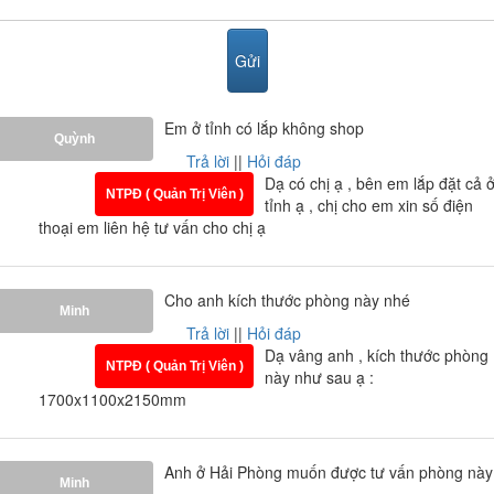
Em ở tỉnh có lắp không shop
Quỳnh
Trả lời
||
Hỏi đáp
Dạ có chị ạ , bên em lắp đặt cả 
NTPĐ ( Quản Trị Viên )
Phòng xông hơi Daros HT-01
tỉnh ạ , chị cho em xin số điện
thoại em liên hệ tư vấn cho chị ạ
Bên phòng xông hơi khô thì nhiệt trong phòng lên tới 75
độ, với độ ẩm 10%. Quá trình xông hơi khô giúp bài tiết
mồ hôi loại bỏ độc tố làm sáng da và ngăn ngừa mụn.
Cho anh kích thước phòng này nhé
Minh
Bên cạnh đó không thể không nói đến các lợi ích: Tăng
Trả lời
||
Hỏi đáp
cường hệ thống miễn dịch, cải thiện tuần hoàn máu,
Dạ vâng anh , kích thước phòng
đào thải độc tố, làm trẻ hóa làn da, giảm stress và căng
NTPĐ ( Quản Trị Viên )
này như sau ạ :
thẳng.
1700x1100x2150mm
Anh ở Hải Phòng muốn được tư vấn phòng này
Minh