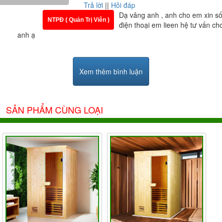
Trả lời
||
Hỏi đáp
Dạ vâng anh , anh cho em xin s
NTPĐ ( Quản Trị Viên )
điện thoại em lieen hệ tư vấn ch
anh ạ
Xem thêm bình luận
SẢN PHẨM CÙNG LOẠI