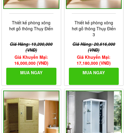
Tư vấn lắp đặt trọn gói khi mua
phòng xông hơi
sẽ được
hưởng nhiều quyền lợi thiết thực nhất, đây cũng là dòng
sản phẩm được nhiều khách hàng lựa chọn cho gia
đình.
Thiết kế phòng xông
Thiết kế phòng xông
hơi gỗ thông Thụy Điển
hơi gỗ thông Thụy Điển
3
Giá Hãng: 19,200,000
Giá Hãng: 20,616,000
(VNĐ)
(VNĐ)
Giá Khuyến Mại:
Giá Khuyến Mại:
16,000,000 (VNĐ)
17,180,000 (VNĐ)
MUA NGAY
MUA NGAY