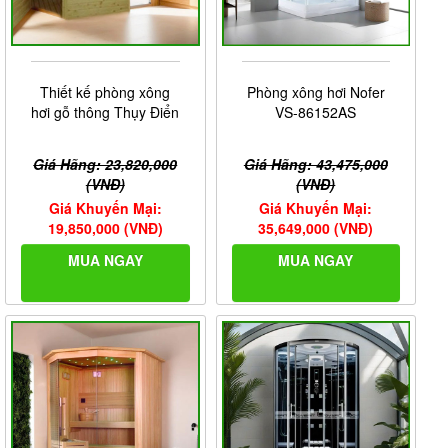
Thiết kế phòng xông
Phòng xông hơi Nofer
hơi gỗ thông Thụy Điển
VS-86152AS
Giá Hãng: 23,820,000
Giá Hãng: 43,475,000
(VNĐ)
(VNĐ)
Giá Khuyến Mại:
Giá Khuyến Mại:
19,850,000 (VNĐ)
35,649,000 (VNĐ)
MUA NGAY
MUA NGAY