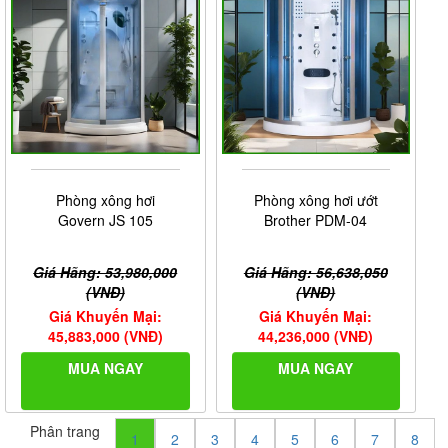
Phòng xông hơi
Phòng xông hơi ướt
Govern JS 105
Brother PDM-04
Giá Hãng: 53,980,000
Giá Hãng: 56,638,050
(VNĐ)
(VNĐ)
Giá Khuyến Mại:
Giá Khuyến Mại:
45,883,000 (VNĐ)
44,236,000 (VNĐ)
MUA NGAY
MUA NGAY
Phân trang
1
2
3
4
5
6
7
8