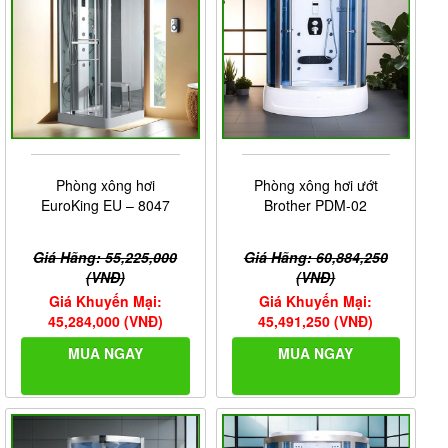
Phòng xông hơi
Phòng xông hơi ướt
EuroKing EU – 8047
Brother PDM-02
Giá Hãng: 55,225,000
Giá Hãng: 60,884,250
(VNĐ)
(VNĐ)
Giá Khuyến Mại:
Giá Khuyến Mại:
45,284,000 (VNĐ)
45,491,250 (VNĐ)
MUA NGAY
MUA NGAY