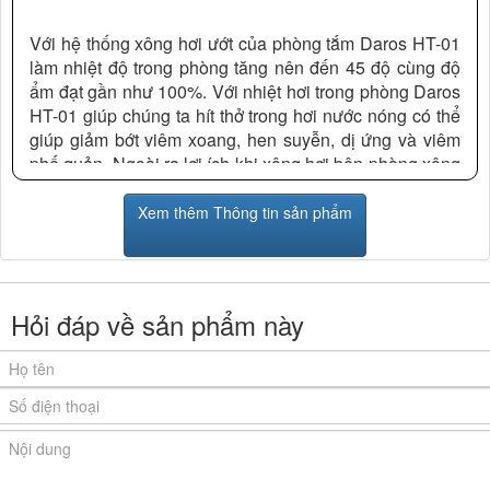
Với hệ thống xông hơi ướt của phòng tắm Daros HT-01
làm nhiệt độ trong phòng tăng nên đến 45 độ cùng độ
ẩm đạt gần như 100%. Với nhiệt hơi trong phòng Daros
HT-01 giúp chúng ta hít thở trong hơi nước nóng có thể
giúp giảm bớt viêm xoang, hen suyễn, dị ứng và viêm
phế quản. Ngoài ra lợi ích khi xông hơi bên phòng xông
hơi ướt của Daros HT-01 mang lại cho chúng ta là giảm
đau khớp, cơ bắp và căng thẳng.
Xem thêm Thông tin sản phẩm
Hỏi đáp về sản phẩm này