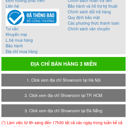
Định hướng phát triển
Chính sách hoàn trả tiền
Liên hệ
Bảo hành và hỗ trợ kỹ thuật
Chính sách đổi trả hàng
Quy định bảo mật
Các phương thức thanh toán
Tư vấn
Chính sách vận chuyển
Khuyến mại
L.hệ mua hàng
Bảo hành
Địa chỉ mua hàng
ĐỊA CHỈ BÁN HÀNG 3 MIỀN
1. Click xem địa chỉ Showroom tại Hà Nội
2. Click xem địa chỉ Showroom tại TP. HCM
3. Click xem địa chỉ Showroom tại Đà Nẵng
(*) Làm việc từ 8h sáng đến 17h30 tất cả các ngày trong tuần kể cả