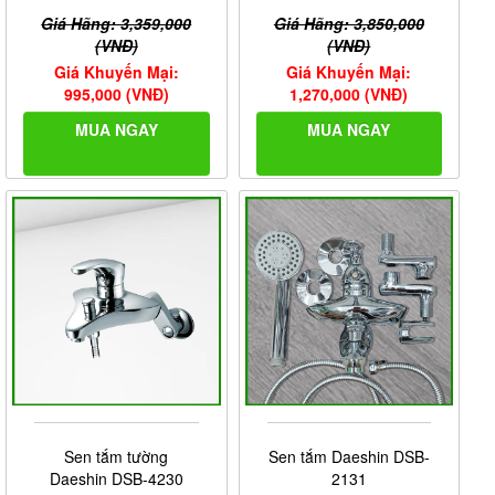
Giá Hãng: 3,359,000
Giá Hãng: 3,850,000
(VNĐ)
(VNĐ)
Giá Khuyến Mại:
Giá Khuyến Mại:
995,000 (VNĐ)
1,270,000 (VNĐ)
MUA NGAY
MUA NGAY
Sen tắm tường
Sen tắm Daeshin DSB-
Daeshin DSB-4230
2131