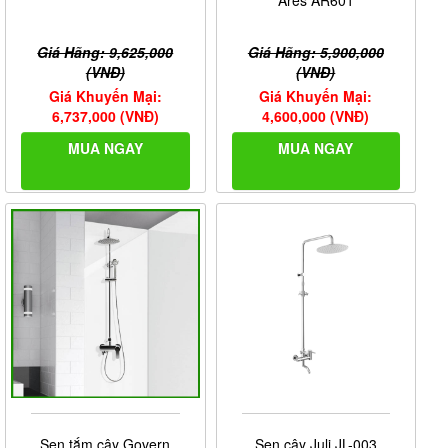
Ares AR601
Giá Hãng: 9,625,000
Giá Hãng: 5,900,000
(VNĐ)
(VNĐ)
Giá Khuyến Mại:
Giá Khuyến Mại:
6,737,000 (VNĐ)
4,600,000 (VNĐ)
MUA NGAY
MUA NGAY
Sen tắm cây Govern
Sen cây Juli JL-003