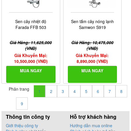
Sen cây nhiệt độ
Sen tắm cây nóng lạnh
Farada FFB 503
Samwon S919
Giá Hãng: 11,625,000
Giá Hãng: 10,475,000
(VNĐ)
(VNĐ)
Giá Khuyến Mại:
Giá Khuyến Mại:
10,500,000 (VNĐ)
8,890,000 (VNĐ)
MUA NGAY
MUA NGAY
Phân trang
1
2
3
4
5
6
7
8
9
Thông tin công ty
Hỗ trợ khách hàng
Giới thiệu công ty
Hướng dẫn mua online