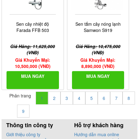
Sen cây nhiệt độ
Sen tắm cây nóng lạnh
Farada FFB 503
Samwon S919
Giá Hãng: 11,625,000
Giá Hãng: 10,475,000
(VNĐ)
(VNĐ)
Giá Khuyến Mại:
Giá Khuyến Mại:
10,500,000 (VNĐ)
8,890,000 (VNĐ)
MUA NGAY
MUA NGAY
Phân trang
1
2
3
4
5
6
7
8
9
Thông tin công ty
Hỗ trợ khách hàng
Giới thiệu công ty
Hướng dẫn mua online