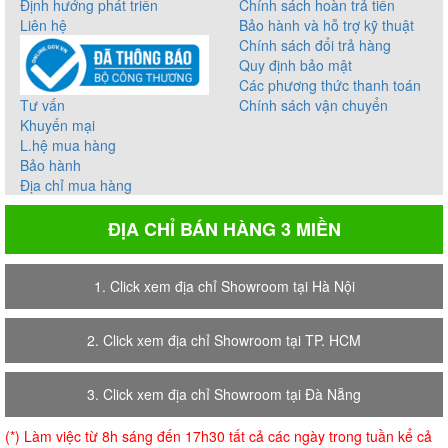
Định hướng phát triển
Chính sách hoàn trả tiền
Liên hệ
Bảo hành và hỗ trợ kỹ thuật
Chính sách đổi trả hàng
Quy định bảo mật
Các phương thức thanh toán
Tư vấn
Chính sách vận chuyển
Khuyến mại
L.hệ mua hàng
Bảo hành
Địa chỉ mua hàng
ĐỊA CHỈ BÁN HÀNG 3 MIỀN
1. Click xem địa chỉ Showroom tại Hà Nội
2. Click xem địa chỉ Showroom tại TP. HCM
3. Click xem địa chỉ Showroom tại Đà Nẵng
(*) Làm việc từ 8h sáng đến 17h30 tất cả các ngày trong tuần kể cả