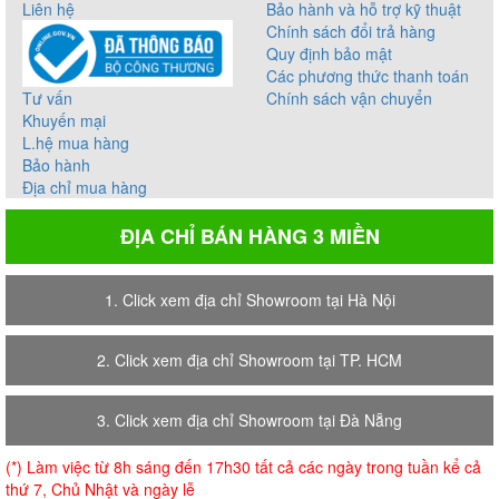
Liên hệ
Bảo hành và hỗ trợ kỹ thuật
Chính sách đổi trả hàng
Quy định bảo mật
Các phương thức thanh toán
Tư vấn
Chính sách vận chuyển
Khuyến mại
L.hệ mua hàng
Bảo hành
Địa chỉ mua hàng
ĐỊA CHỈ BÁN HÀNG 3 MIỀN
1. Click xem địa chỉ Showroom tại Hà Nội
2. Click xem địa chỉ Showroom tại TP. HCM
3. Click xem địa chỉ Showroom tại Đà Nẵng
(*) Làm việc từ 8h sáng đến 17h30 tất cả các ngày trong tuần kể cả
thứ 7, Chủ Nhật và ngày lễ