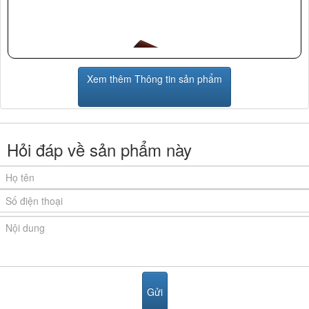
Xem thêm Thông tin sản phẩm
Hỏi đáp về sản phẩm này
Mặt kính bếp
Linh kiện điện tử mâm từ EGO mà bếp sử dụng cũng
thuộc dòng
bếp từ cao cấp
của Đức có độ chịu nhiệt
cao, độ bền lớn, giúp bạn tránh được các trường hợp
bếp bị chập cháy do quá nhiệt, nâng cao hơn tuổi thọ
của sản phẩm lên tới hơn 8000 giờ, giúp bạn thoải mái
trong quá trình sử dụng.