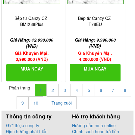
Bếp từ Canzy CZ-
Bếp từ Canzy CZ-
BMIX88Plus
T78EU
Giá Hãng: 12,990,000
Giá Hãng: 9,990,000
(VNĐ)
(VNĐ)
Giá Khuyến Mại:
Giá Khuyến Mại:
3,990,000 (VNĐ)
4,200,000 (VNĐ)
MUA NGAY
MUA NGAY
Phân trang
1
2
3
4
5
6
7
8
...
9
10
Trang cuối
Thông tin công ty
Hỗ trợ khách hàng
Giới thiệu công ty
Hướng dẫn mua online
Định hướng phát triển
Chính sách hoàn trả tiền