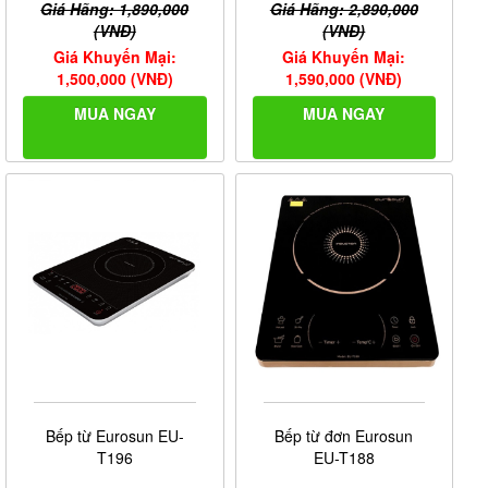
Giá Hãng: 1,890,000
Giá Hãng: 2,890,000
đang đun nấu.
(VNĐ)
(VNĐ)
- Hệ thống bảo vệ chống quá tải nhiệt
Giá Khuyến Mại:
Giá Khuyến Mại:
- Hẹn giờ tắt thông minh.
1,500,000 (VNĐ)
1,590,000 (VNĐ)
MUA NGAY
MUA NGAY
Đáy bếp
Bếp từ Eurosun EU-
Bếp từ đơn Eurosun
T196
EU-T188