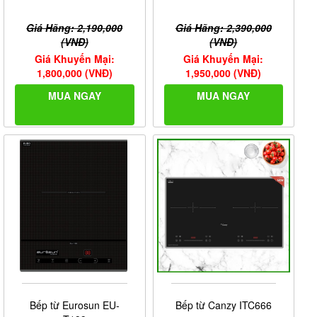
Giá Hãng: 2,190,000
Giá Hãng: 2,390,000
(VNĐ)
(VNĐ)
Giá Khuyến Mại:
Giá Khuyến Mại:
1,800,000 (VNĐ)
1,950,000 (VNĐ)
MUA NGAY
MUA NGAY
Dây điện
Bếp sử dụng hệ thống dây điện đấu trực tiếp vào
aptomat, bạn nên sử dụng riêng một aptomat riêng cho
bếp để bảo vệ linh kiện bên trong thân vỏ của bếp.
Bếp từ Eurosun EU-
Bếp từ Canzy ITC666
Bếp có kích thước phổ biến giúp việc thay thế các bếp