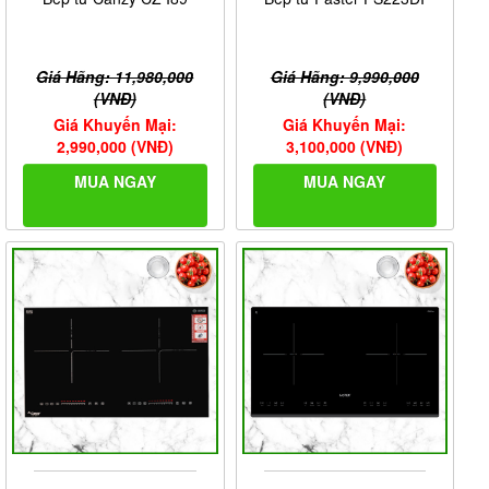
==> Trên đây là toàn bộ những thông tin liên quan đến
bếp từ Munchen M568I.
Giá Hãng: 11,980,000
Giá Hãng: 9,990,000
(VNĐ)
(VNĐ)
Giá Khuyến Mại:
Giá Khuyến Mại:
2,990,000 (VNĐ)
3,100,000 (VNĐ)
MUA NGAY
MUA NGAY