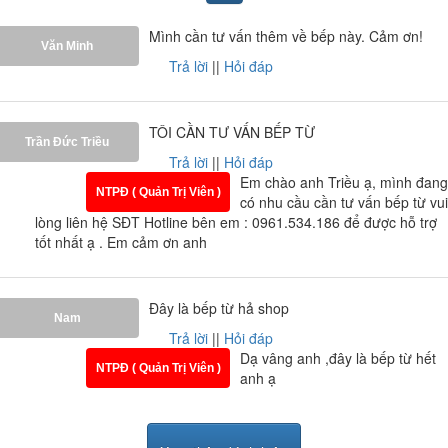
Mình cần tư vấn thêm về bếp này. Cảm ơn!
Văn Minh
Trả lời
||
Hỏi đáp
TÔI CẦN TƯ VẤN BẾP TỪ
Trần Đức Triều
Trả lời
||
Hỏi đáp
Em chào anh Triều ạ, mình đang
NTPĐ ( Quản Trị Viên )
có nhu cầu cần tư vấn bếp từ vui
lòng liên hệ SĐT Hotline bên em : 0961.534.186 để được hỗ trợ
tốt nhất ạ . Em cảm ơn anh
Đây là bếp từ hả shop
Nam
Bếp có tổng công suất : 4000W khi bật đồng thời cả 2
Trả lời
||
Hỏi đáp
Dạ vâng anh ,đây là bếp từ hết
bếp ở chế độ Booster, giúp việc đun nấu được hoàn
NTPĐ ( Quản Trị Viên )
anh ạ
thành một cách nhanh chóng hơn mà không lo bị quá
tải hay chập cháy các thiết bị điện của gia đình bạn phù
hợp với các hộ gia đình vừa và nhỏ.