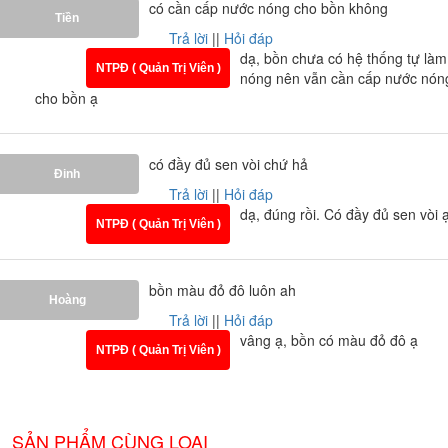
có cần cấp nước nóng cho bồn không
Tiền
Trả lời
||
Hỏi đáp
dạ, bồn chưa có hệ thống tự làm
NTPĐ ( Quản Trị Viên )
nóng nên vẫn cần cấp nước nón
cho bồn ạ
có đầy đủ sen vòi chứ hả
Đinh
Trả lời
||
Hỏi đáp
dạ, đúng rồi. Có đầy đủ sen vòi 
NTPĐ ( Quản Trị Viên )
bồn màu đỏ đô luôn ah
Hoàng
Trả lời
||
Hỏi đáp
vâng ạ, bồn có màu đỏ đô ạ
NTPĐ ( Quản Trị Viên )
SẢN PHẨM CÙNG LOẠI