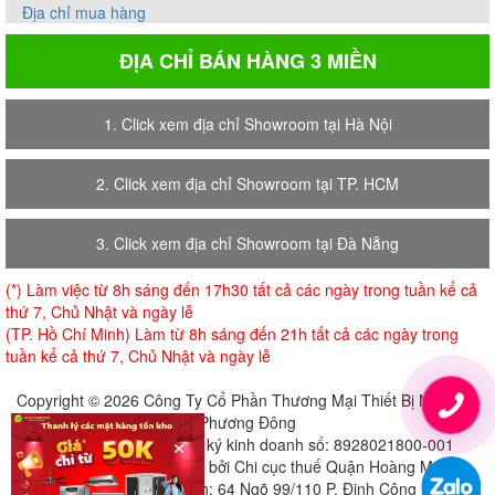
Địa chỉ mua hàng
ĐỊA CHỈ BÁN HÀNG 3 MIỀN
1. Click xem địa chỉ Showroom tại Hà Nội
2. Click xem địa chỉ Showroom tại TP. HCM
3. Click xem địa chỉ Showroom tại Đà Nẵng
(*) Làm việc từ 8h sáng đến 17h30 tất cả các ngày trong tuần kể cả
thứ 7, Chủ Nhật và ngày lễ
(TP. Hồ Chí Minh) Làm từ 8h sáng đến 21h tất cả các ngày trong
tuần kể cả thứ 7, Chủ Nhật và ngày lễ
Copyright © 2026 Công Ty Cổ Phần Thương Mại Thiết Bị Nội Thất
Phương Đông
×
Giấy chứng nhận đăng ký kinh doanh số: 8928021800-001
Cấp ngày 18-07-2018 bởi Chi cục thuế Quận Hoàng Mai
Địa chỉ đăng ký trụ sở chính: 64 Ngõ 99/110 P. Định Công Hạ, Định