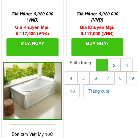
Giá Hãng: 6,020,000
Giá Hãng: 6,020,000
(VNĐ)
(VNĐ)
Giá Khuyến Mại:
Giá Khuyến Mại:
5,117,000 (VNĐ)
5,117,000 (VNĐ)
MUA NGAY
MUA NGAY
Phân trang
1
2
3
4
5
6
7
8
9
...
10
Trang cuối
Bồn tắm Việt Mỹ 16C