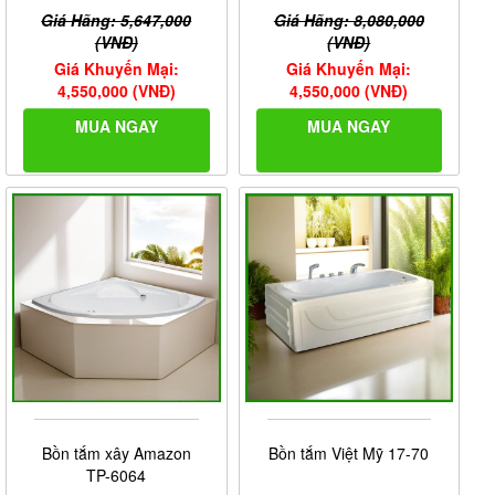
Giá Hãng: 5,647,000
Giá Hãng: 8,080,000
(VNĐ)
(VNĐ)
Giá Khuyến Mại:
Giá Khuyến Mại:
4,550,000 (VNĐ)
4,550,000 (VNĐ)
MUA NGAY
MUA NGAY
Bồn tắm xây Amazon
Bồn tắm Việt Mỹ 17-70
TP-6064