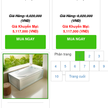
Giá Hãng: 6,020,000
Giá Hãng: 6,020,000
(VNĐ)
(VNĐ)
Giá Khuyến Mại:
Giá Khuyến Mại:
5,117,000 (VNĐ)
5,117,000 (VNĐ)
MUA NGAY
MUA NGAY
Phân trang
1
2
3
4
5
6
7
8
9
...
10
Trang cuối