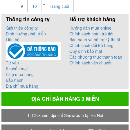
...
9
10
Trang cuối
Thông tin công ty
Hỗ trợ khách hàng
Giới thiệu công ty
Hướng dẫn mua online
Định hướng phát triển
Chính sách hoàn trả tiền
Liên hệ
Bảo hành và hỗ trợ kỹ thuật
Chính sách đổi trả hàng
Quy định bảo mật
Các phương thức thanh toán
Tư vấn
Chính sách vận chuyển
Khuyến mại
L.hệ mua hàng
Bảo hành
Địa chỉ mua hàng
ĐỊA CHỈ BÁN HÀNG 3 MIỀN
1. Click xem địa chỉ Showroom tại Hà Nội