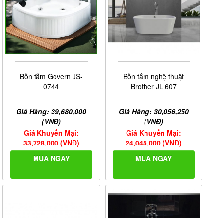
Bồn tắm Govern JS-
Bồn tắm nghệ thuật
0744
Brother JL 607
Giá Hãng: 39,680,000
Giá Hãng: 30,056,250
(VNĐ)
(VNĐ)
Giá Khuyến Mại:
Giá Khuyến Mại:
33,728,000 (VNĐ)
24,045,000 (VNĐ)
MUA NGAY
MUA NGAY