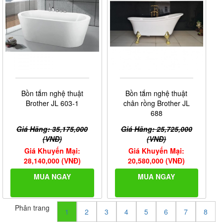
Bồn tắm nghệ thuật
Bồn tắm nghệ thuật
Brother JL 603-1
chân rồng Brother JL
688
Giá Hãng: 35,175,000
Giá Hãng: 25,725,000
(VNĐ)
(VNĐ)
Giá Khuyến Mại:
Giá Khuyến Mại:
28,140,000 (VNĐ)
20,580,000 (VNĐ)
MUA NGAY
MUA NGAY
Phân trang
1
2
3
4
5
6
7
8