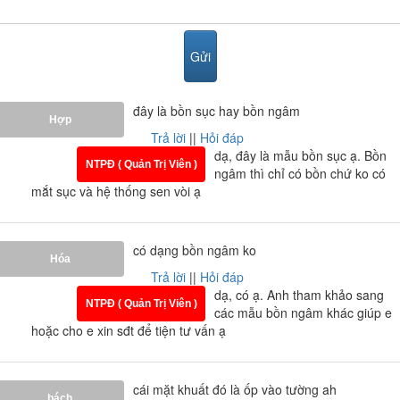
đây là bồn sục hay bồn ngâm
Hợp
Trả lời
||
Hỏi đáp
dạ, đây là mẫu bồn sục ạ. Bồn
NTPĐ ( Quản Trị Viên )
ngâm thì chỉ có bồn chứ ko có
mắt sục và hệ thống sen vòi ạ
có dạng bồn ngâm ko
Hóa
Trả lời
||
Hỏi đáp
dạ, có ạ. Anh tham khảo sang
NTPĐ ( Quản Trị Viên )
các mẫu bồn ngâm khác giúp e
hoặc cho e xin sđt để tiện tư vấn ạ
cái mặt khuất đó là ốp vào tường ah
bách