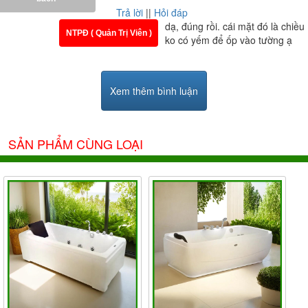
Trả lời
||
Hỏi đáp
dạ, đúng rồi. cái mặt đó là chiều
NTPĐ ( Quản Trị Viên )
ko có yếm để ốp vào tường ạ
Xem thêm bình luận
SẢN PHẨM CÙNG LOẠI