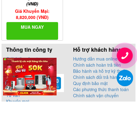
MUA NGAY
Phân trang
1
2
3
4
5
6
7
8
9
×
Quạt trần đèn Kendos
Fan KFL8650
Giá Hãng: 9,800,000
(VNĐ)
Giá Khuyến Mại:
8,820,000 (VNĐ)