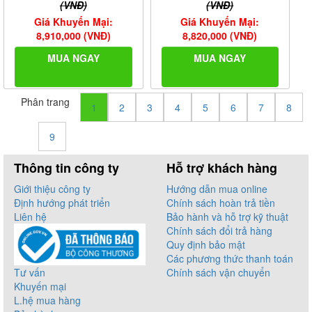
(VNĐ)
(VNĐ)
Giá Khuyến Mại:
Giá Khuyến Mại:
8,910,000 (VNĐ)
8,820,000 (VNĐ)
MUA NGAY
MUA NGAY
Phân trang
1
2
3
4
5
6
7
8
9
Thông tin công ty
Hỗ trợ khách hàng
Giới thiệu công ty
Hướng dẫn mua online
Định hướng phát triển
Chính sách hoàn trả tiền
Liên hệ
Bảo hành và hỗ trợ kỹ thuật
Chính sách đổi trả hàng
Quy định bảo mật
Các phương thức thanh toán
Tư vấn
Chính sách vận chuyển
Khuyến mại
L.hệ mua hàng