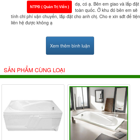
dạ, có ạ. Bên em giao và lắp đặt
nhau cùng đội ngũ nhân viên tư vấn nhiệt tình và
NTPĐ ( Quản Trị Viên )
toàn quốc. Ở khu đó bên em sẽ
chuyên nghiệp, chắc chắn sẽ làm hài lòng quý khách.
tính chi phí vận chuyển, lắp đặt cho anh chị. Cho e xin sđt để tiện
liên hệ được không ạ
Xem thêm bình luận
SẢN PHẨM CÙNG LOẠI