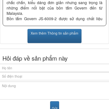
chắc chắn, kiểu dáng đơn giản nhưng sang trọng là
những điểm nổi bật của bồn tắm Govern đến từ
Malaysia.
Bồn tắm Govern JS-6009-2 được sử dụng chất liệu
Acrylic cốt là sợi thủy tinh siêu bền, siêu cứng bề mặt
được phủ một lớp làm bóng chống bám cặn, dễ vệ sinh.
Xem thêm Thông tin sản phẩm
+ Khung và chân đế bồn tắm được làm bằng chất liệu
inox chắc chắn, không rỉ giúp bạn yên tâm khi sử dụng
và thuận tiện cho việc lắp đặt
+ Với thiết kế 2 thác tràn sang trọng và độ sâu phù hợp,
Hỏi đáp về sản phẩm này
cộng với bề mặt nhẵn mịn chống trơn trượt bạn sẽ hoàn
toàn thoải mái và an toàn khi tận hưởng cảm giác thư
giãn trong bồn tắm.
Kích thước:1700x750x580mm
Công dụng :
- Giúp cơ thể thư giãn và loại bỏ mệt mỏi, căng thẳng,
stress, xoa dịu các cơn đau, thả lỏng các thớ cơ, các
sóng massage tiếp xúc với cơ thể thời gian dài giúp da