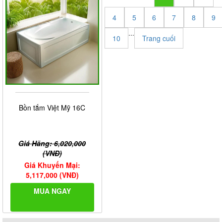
4
5
6
7
8
9
...
10
Trang cuối
Bồn tắm Việt Mỹ 16C
Giá Hãng: 6,020,000
(VNĐ)
Giá Khuyến Mại:
5,117,000 (VNĐ)
MUA NGAY